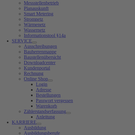
Messstellenbetrieb
Planauskunft
Smart Metering
Stromnetz
Wärmenetz
Wassernetz
Informationstool §14a
SERVICE
Ausschreibungen
Bauherrenmappe
Baustellenübersicht
Downloadcenter
Kundenportal
Rechnung
Online Shop
Login
Adresse
Bestellungen
Passwort vergessen
Warenkorb
Zählerstandserfassung
Anleitung
KARRIERE
Ausbildung
Ausbildungsberufe