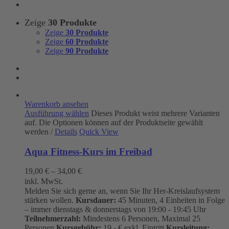
Zeige
30 Produkte
Zeige
30 Produkte
Zeige
60 Produkte
Zeige
90 Produkte
Warenkorb ansehen
Ausführung wählen
Dieses Produkt weist mehrere Varianten
auf. Die Optionen können auf der Produktseite gewählt
werden
/
Details
Quick View
Aqua Fitness-Kurs im Freibad
19,00
€
–
34,00
€
inkl. MwSt.
Melden Sie sich gerne an, wenn Sie Ihr Her-Kreislaufsystem
stärken wollen.
Kursdauer:
45 Minuten, 4 Einheiten in Folge
– immer dienstags & donnerstags von 19:00 - 19:45 Uhr
Teilnehmerzahl:
Mindestens 6 Personen, Maximal 25
Personen
Kursgebühr:
19.- € exkl. Eintritt
Kursleitung: