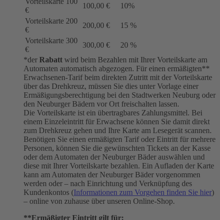
Vorteilskarte 100
100,00 €
10%
€
Vorteilskarte 200
200,00 €
15 %
€
Vorteilskarte 300
300,00 €
20 %
€
*der
Rabatt
wird beim Bezahlen mit Ihrer Vorteilskarte am
Automaten automatisch abgezogen. Für einen ermäßigten**
Erwachsenen-Tarif beim direkten Zutritt mit der Vorteilskarte
über das Drehkreuz, müssen Sie dies unter Vorlage einer
Ermäßigungsberechtigung bei den Stadtwerken Neuburg oder
den Neuburger Bädern vor Ort freischalten lassen.
Die Vorteilskarte ist ein übertragbares Zahlungsmittel. Bei
einem Einzeleintritt für Erwachsene können Sie damit direkt
zum Drehkreuz gehen und Ihre Karte am Lesegerät scannen.
Benötigen Sie einen ermäßigten Tarif oder Eintritt für mehrere
Personen, können Sie die gewünschten Tickets an der Kasse
oder dem Automaten der Neuburger Bäder auswählen und
diese mit Ihrer Vorteilskarte bezahlen. Ein Aufladen der Karte
kann am Automaten der Neuburger Bäder vorgenommen
werden oder – nach Einrichtung und Verknüpfung des
Kundenkontos (
Informationen zum Vorgehen finden Sie hier
)
– online von zuhause über unseren Online-Shop.
**Ermäßigter Eintritt gilt für: