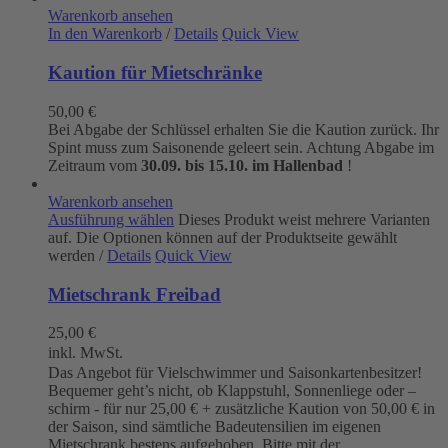
Warenkorb ansehen
In den Warenkorb
/
Details
Quick View
Kaution für Mietschränke
50,00
€
Bei Abgabe der Schlüssel erhalten Sie die Kaution zurück. Ihr
Spint muss zum Saisonende geleert sein. Achtung Abgabe im
Zeitraum vom
30.09. bis 15.10. im Hallenbad
!
Warenkorb ansehen
Ausführung wählen
Dieses Produkt weist mehrere Varianten
auf. Die Optionen können auf der Produktseite gewählt
werden
/
Details
Quick View
Mietschrank Freibad
25,00
€
inkl. MwSt.
Das Angebot für Vielschwimmer und Saisonkartenbesitzer!
Bequemer geht’s nicht, ob Klappstuhl, Sonnenliege oder –
schirm - für nur 25,00 € + zusätzliche Kaution von 50,00 € in
der Saison, sind sämtliche Badeutensilien im eigenen
Mietschrank bestens aufgehoben. Bitte mit der