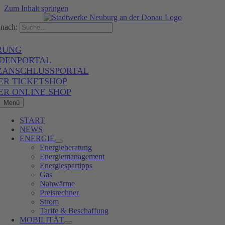
Zum Inhalt springen
nach:
RUNG
DENPORTAL
ZANSCHLUSSPORTAL
ER TICKETSHOP
ER ONLINE SHOP
Menü
START
NEWS
ENERGIE
Energieberatung
Energiemanagement
Energiespartipps
Gas
Nahwärme
Preisrechner
Strom
Tarife & Beschaffung
MOBILITÄT