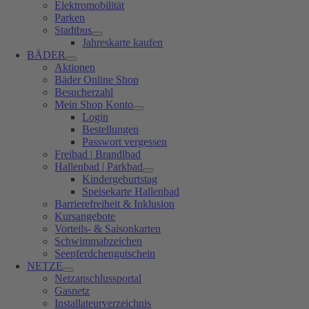
Elektromobilität
Parken
Stadtbus
Jahreskarte kaufen
BÄDER
Aktionen
Bäder Online Shop
Besucherzahl
Mein Shop Konto
Login
Bestellungen
Passwort vergessen
Freibad | Brandlbad
Hallenbad | Parkbad
Kindergeburtstag
Speisekarte Hallenbad
Barrierefreiheit & Inklusion
Kursangebote
Vorteils- & Saisonkarten
Schwimmabzeichen
Seepferdchengutschein
NETZE
Netzanschlussportal
Gasnetz
Installateurverzeichnis