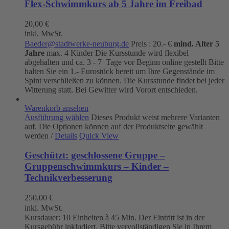
Flex-Schwimmkurs ab 5 Jahre im Freibad
20,00
€
inkl. MwSt.
Baeder@stadtwerke-neuburg.de
Preis : 20.- €
mind. Alter 5
Jahre
max. 4 Kinder Die Kursstunde wird flexibel
abgehalten und ca. 3 - 7 Tage vor Beginn online gestellt Bitte
halten Sie ein 1.- Eurostück bereit um Ihre Gegenstände im
Spint verschließen zu können. Die Kursstunde findet bei jeder
Witterung statt. Bei Gewitter wird Vorort entschieden.
Warenkorb ansehen
Ausführung wählen
Dieses Produkt weist mehrere Varianten
auf. Die Optionen können auf der Produktseite gewählt
werden
/
Details
Quick View
Geschützt: geschlossene Gruppe –
Gruppenschwimmkurs – Kinder –
Technikverbesserung
250,00
€
inkl. MwSt.
Kursdauer: 10 Einheiten à 45 Min. Der Eintritt ist in der
Kursgebühr inkludiert. Bitte vervollständigen Sie in Ihrem