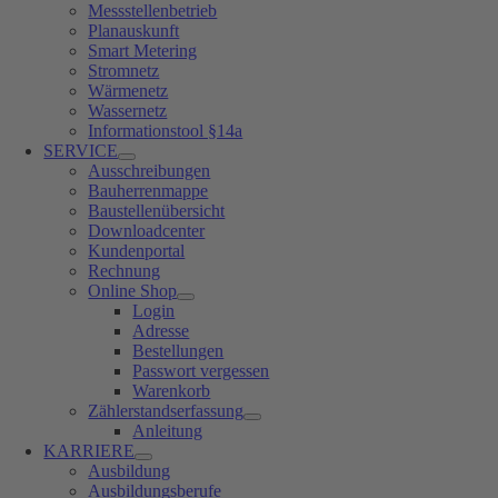
Messstellenbetrieb
Planauskunft
Smart Metering
Stromnetz
Wärmenetz
Wassernetz
Informationstool §14a
SERVICE
Ausschreibungen
Bauherrenmappe
Baustellenübersicht
Downloadcenter
Kundenportal
Rechnung
Online Shop
Login
Adresse
Bestellungen
Passwort vergessen
Warenkorb
Zählerstandserfassung
Anleitung
KARRIERE
Ausbildung
Ausbildungsberufe