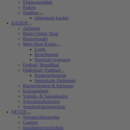
Elektromobilität
Parken
Stadtbus
Jahreskarte kaufen
BÄDER
Aktionen
Bäder Online Shop
Besucherzahl
Mein Shop Konto
Login
Bestellungen
Passwort vergessen
Freibad | Brandlbad
Hallenbad | Parkbad
Kindergeburtstag
Speisekarte Hallenbad
Barrierefreiheit & Inklusion
Kursangebote
Vorteils- & Saisonkarten
Schwimmabzeichen
Seepferdchengutschein
NETZE
Netzanschlussportal
Gasnetz
Installateurverzeichnis