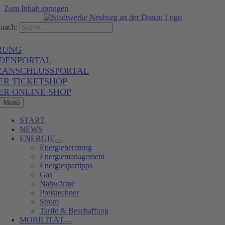
Zum Inhalt springen
nach:
RUNG
DENPORTAL
ZANSCHLUSSPORTAL
ER TICKETSHOP
ER ONLINE SHOP
Menü
START
NEWS
ENERGIE
Energieberatung
Energiemanagement
Energiespartipps
Gas
Nahwärme
Preisrechner
Strom
Tarife & Beschaffung
MOBILITÄT