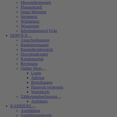
Messstellenbetrieb
Planauskunft
Smart Metering
Stromnetz
Wärmenetz
Wassernetz
Informationstool §14a
SERVICE
Ausschreibungen
Bauherrenmappe
Baustellenübersicht
Downloadcenter
Kundenportal
Rechnung
Online Shop
Login
Adresse
Bestellungen
Passwort vergessen
Warenkorb
Zählerstandserfassung
Anleitung
KARRIERE
Ausbildung
Ausbildungsberufe