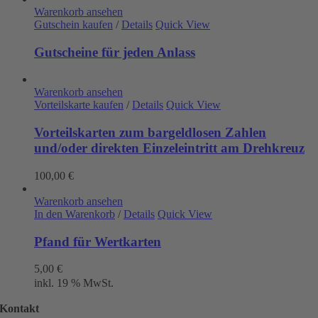
Warenkorb ansehen
Gutschein kaufen
/
Details
Quick View
Gutscheine für jeden Anlass
Warenkorb ansehen
Vorteilskarte kaufen
/
Details
Quick View
Vorteilskarten zum bargeldlosen Zahlen
und/oder direkten Einzeleintritt am Drehkreuz
100,00
€
Warenkorb ansehen
In den Warenkorb
/
Details
Quick View
Pfand für Wertkarten
5,00
€
inkl. 19 % MwSt.
Kontakt