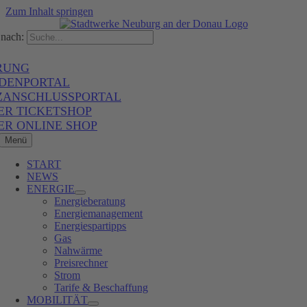
Zum Inhalt springen
nach:
RUNG
DENPORTAL
ZANSCHLUSSPORTAL
ER TICKETSHOP
ER ONLINE SHOP
Menü
START
NEWS
ENERGIE
Energieberatung
Energiemanagement
Energiespartipps
Gas
Nahwärme
Preisrechner
Strom
Tarife & Beschaffung
MOBILITÄT