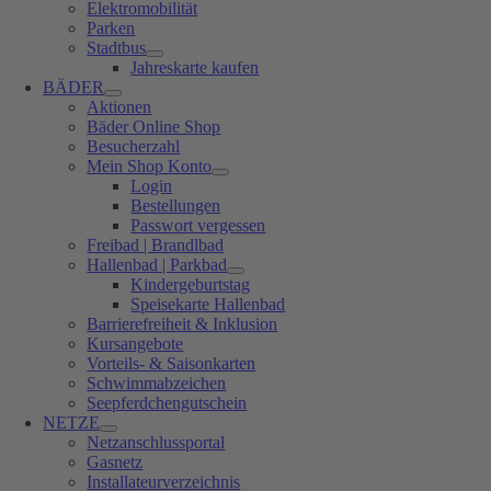
Elektromobilität
Parken
Stadtbus
Jahreskarte kaufen
BÄDER
Aktionen
Bäder Online Shop
Besucherzahl
Mein Shop Konto
Login
Bestellungen
Passwort vergessen
Freibad | Brandlbad
Hallenbad | Parkbad
Kindergeburtstag
Speisekarte Hallenbad
Barrierefreiheit & Inklusion
Kursangebote
Vorteils- & Saisonkarten
Schwimmabzeichen
Seepferdchengutschein
NETZE
Netzanschlussportal
Gasnetz
Installateurverzeichnis