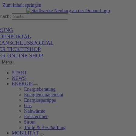
Zum Inhalt springen
nach:
RUNG
DENPORTAL
ZANSCHLUSSPORTAL
ER TICKETSHOP
ER ONLINE SHOP
Menü
START
NEWS
ENERGIE
Energieberatung
Energiemanagement
Energiespartipps
Gas
Nahwärme
Preisrechner
Strom
Tarife & Beschaffung
MOBILITÄT