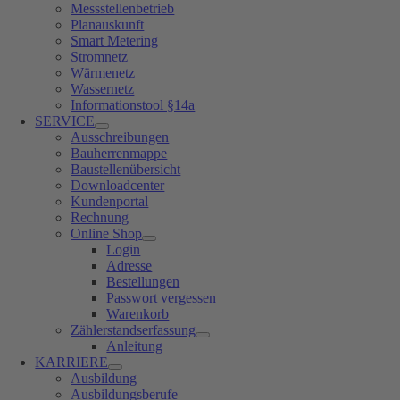
Messstellenbetrieb
Planauskunft
Smart Metering
Stromnetz
Wärmenetz
Wassernetz
Informationstool §14a
SERVICE
Ausschreibungen
Bauherrenmappe
Baustellenübersicht
Downloadcenter
Kundenportal
Rechnung
Online Shop
Login
Adresse
Bestellungen
Passwort vergessen
Warenkorb
Zählerstandserfassung
Anleitung
KARRIERE
Ausbildung
Ausbildungsberufe