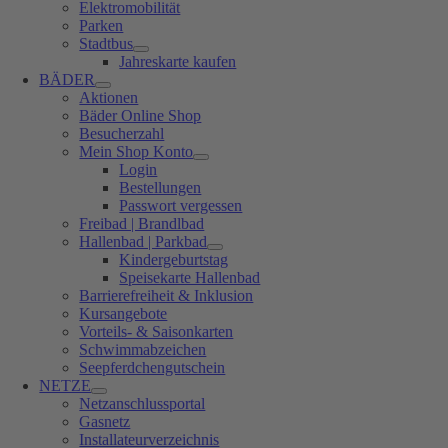
Elektromobilität
Parken
Stadtbus
Jahreskarte kaufen
BÄDER
Aktionen
Bäder Online Shop
Besucherzahl
Mein Shop Konto
Login
Bestellungen
Passwort vergessen
Freibad | Brandlbad
Hallenbad | Parkbad
Kindergeburtstag
Speisekarte Hallenbad
Barrierefreiheit & Inklusion
Kursangebote
Vorteils- & Saisonkarten
Schwimmabzeichen
Seepferdchengutschein
NETZE
Netzanschlussportal
Gasnetz
Installateurverzeichnis