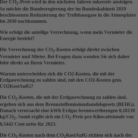
Der CO
-Preis
wird in den nächsten Jahren sukzessiv ansteigen.
2
So möchte die Bundesregierung der im Bundeskabinett 2019
beschlossenen Reduzierung der Treibhausgase in die Atmosphäre
bis 2030 nachkommen.
Wie erfolgt die anteilige Verrechnung, wenn mein Vermieter die
Energie bezieht?
Die Verrechnung der CO
-Kosten erfolgt direkt zwischen
2
Vermieter und Mieter. Bei Fragen dazu wenden Sie sich daher
bitte direkt an Ihren Vermieter.
Warum unterscheiden sich die CO2-Kosten, die mit der
Erdgasrechnung zu zahlen sind, mit den CO2-Kosten gem.
CO2KostAufG?
Die CO
-Kosten, die mit der Erdgasrechnung zu zahlen sind,
2
ergeben sich aus dem Brennstoffemissionshandelsgesetz (BEHG).
Danach verursacht eine kWh Erdgas
brennwertbezogen
0,18139
kg/CO
. Somit ergibt sich ein CO
-Preis pro Kilowattstunde von
2
2
0,5442 Cent netto für 2023.
Die CO
-Kosten nach dem CO
KostAufG richten sich nach der
2
2