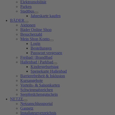
Elektromobilität
Parken
Stadtbus
Jahreskarte kaufen
BÄDER
Aktionen
Bäder Online Shop
Besucherzahl
Mein Shop Konto
Login
Bestellungen
Passwort vergessen
Freibad | Brandlbad
Hallenbad | Parkbad
Kindergeburtstag
Speisekarte Hallenbad
Barrierefreiheit & Inklusion
Kursangebote
Vorteils- & Saisonkarten
Schwimmabzeichen
Seepferdchengutschein
NETZE
Netzanschlussportal
Gasnetz
Installateurverzeichnis