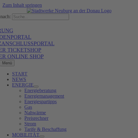
Zum Inhalt springen
nach:
RUNG
DENPORTAL
ZANSCHLUSSPORTAL
ER TICKETSHOP
ER ONLINE SHOP
Menü
START
NEWS
ENERGIE
Energieberatung
Energiemanagement
Energiespartipps
Gas
Nahwärme
Preisrechner
Strom
Tarife & Beschaffung
MOBILITÄT