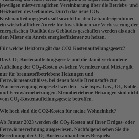
jeweiligen mietvertraglichen Vereinbarung über die Betriebs- und
Heizkosten des Gebäudes. Durch das neue CO
-
2
Kostenaufteilungsgesetz soll sowohl für den Gebäudeeigentümer
ein wirtschaftlicher Anreiz für Investitionen zur Verbesserung der
energetischen Qualität des Gebäudes geschaffen werden als auch
dem Mieter ein Anreiz energieeffizienter zu heizen.
Für welche Heizform gilt das CO2-Kostenaufteilungsgesetz?
Das CO
-Kostenaufteilungsgesetz und die damit verbundene
2
Aufteilung der CO
-Kosten zwischen Vermieter und Mieter gilt
2
nur für brennstoffbetriebene Heizungen und
Fernwärmeanschlüsse, bei denen fossile Brennstoffe zur
Wärmeerzeugung eingesetzt werden – wie bspw.
Gas-, Öl-, Kohle-
und Fernwärmeheizungen
. Strombetriebene Heizungen sind nicht
vom CO
-Kostenaufteilungsgesetz betroffen.
2
Wie hoch sind die CO2-Kosten für meine Wohneinheit?
Ab Januar 2023 werden die CO
-Kosten auf Ihrer Erdgas- oder
2
Fernwärmerechnung ausgewiesen. Nachfolgend sehen Sie die
Berechnung der CO
-Kosten anhand eines Beispiels:
2