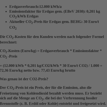
Erdgasverbrauch:12.000 kWh/a
Emissionsfaktor für Erdgas gem. (EBeV 2030): 0,201 kg
CO
/kWh Erdgas
2
Aktueller CO
-Preis für Erdgas gem. BEHG: 30 Euro/t
2
CO
2
Die CO
-Kosten für den Kunden werden nach folgender Formel
2
berechnet:
CO
-Kosten (Euro/kg) = Erdgasverbrauch * Emissionsfaktor *
2
CO
-Preis
2
= (12.000 kWh * 0,201 kg/CO2/kWh * 30 Euro/t CO2) / 1.000 =
72,36 Euro/kg netto bzw. 77,43 Euro/kg brutto
Was genau ist der CO2-Preis?
Der CO
-Preis ist ein Preis, der für die Emission, also die
2
Freisetzung von Kohlendioxid bezahlt werden muss. Er bezieht
sich auf die Menge an CO
, die bei der Verbrennung fossiler
2
Brennstoffe (z. B. Erdöl oder Kohle) entsteht und freigesetzt wird.