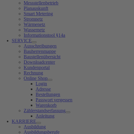
Messstellenbetrieb
Planauskunft
Smart Metering
Stromnetz
Wärmenetz
Wassernetz
Informationstool §14a
SERVICE
Ausschreibungen
Bauherrenmappe
Baustellenübersicht
Downloadcenter
Kundenportal
Rechnung
Online Shop
Login
Adresse
Bestellungen
Passwort vergessen
Warenkorb
Zählerstandserfassung
Anleitung
KARRIERE
Ausbildung
Ausbildungsberufe