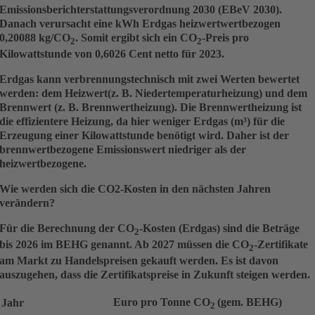
Emissionsberichterstattungsverordnung 2030 (EBeV 2030).
Danach verursacht eine kWh Erdgas
heizwertwertbezogen
0,20088 kg/CO
. Somit ergibt sich ein CO
-Preis pro
2
2
Kilowattstunde von 0,6026 Cent netto für 2023.
Erdgas kann verbrennungstechnisch mit zwei Werten bewertet
werden: dem
Heizwert
(z. B. Niedertemperaturheizung) und dem
Brennwert
(z. B. Brennwertheizung). Die Brennwertheizung ist
die effizientere Heizung, da hier weniger Erdgas (m³) für die
Erzeugung einer Kilowattstunde benötigt wird. Daher ist der
brennwertbezogene Emissionswert niedriger als der
heizwertbezogene.
Wie werden sich die CO2-Kosten in den nächsten Jahren
verändern?
Für die Berechnung der CO
-Kosten (Erdgas) sind die Beträge
2
bis 2026 im BEHG genannt. Ab 2027 müssen die CO
-Zertifikate
2
am Markt zu Handelspreisen gekauft werden. Es ist davon
auszugehen, dass die Zertifikatspreise in Zukunft steigen werden.
Euro pro Tonne CO
(gem. BEHG)
Jahr
2