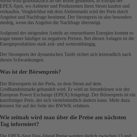
Strom wird grundsätzlich an der Börse gehandelt, in Europa der
EPEX-Spot, wo Anbieter und Produzenten ihren Strom kaufen und
verkaufen. Vergleichbar mit dem Aktienmarkt wird der Preis durch
Angebot und Nachfrage bestimmt. Der Strompreis ist also besonders
niedrig, wenn das Angebot die Nachfrage übersteigt.
Aufgrund des steigenden Anteils an erneuerbaren Energien kommt es
sogar immer häufiger zu negativen Preisen. Bei diesen Anlagen ist die
Energieproduktion stark zeit- und wetterabhängig.
Der Strompreis der dynamischen Tarife richtet sich letztendlich nach
diesen Schwankungen.
Was ist der Börsenpreis?
Der Börsenpreis ist der Preis, zu dem Strom auf dem
Großhandelsmarkt gehandelt wird. Er wird an Strombörsen wie der
European Power Exchange (EPEX) festgelegt. Der Börsenpreis ist ein
kurzfristiger Preis, der sich viertelstündlich ändern kann. Mehr dazu
können Sie auf der Seite des BWWK erfahren.
Wie zeitnah wird man über die Preise am nächsten
Tag informiert?
Die EPEX-Spot Day-Ahead Preise werden täglich zwischen 13 und