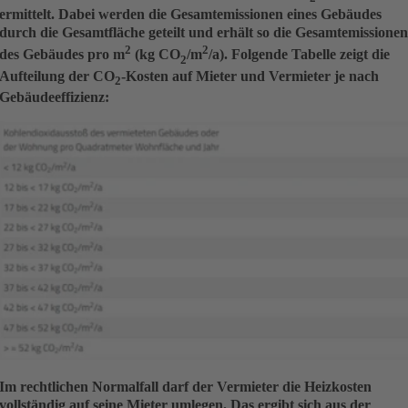
ermittelt. Dabei werden die Gesamtemissionen eines Gebäudes
durch die Gesamtfläche geteilt und erhält so die Gesamtemissione
2
2
des Gebäudes pro m
(kg CO
/m
/a). Folgende Tabelle zeigt die
2
Aufteilung der CO
-Kosten auf Mieter und Vermieter je nach
2
Gebäudeeffizienz:
Im rechtlichen Normalfall darf der Vermieter die Heizkosten
vollständig auf seine Mieter umlegen. Das ergibt sich aus der