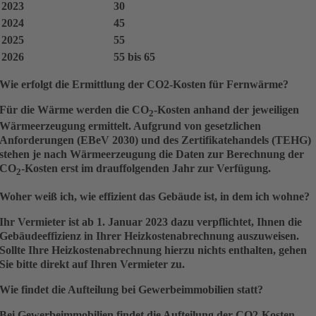
2023
30
2024
45
2025
55
2026
55 bis 65
Wie erfolgt die Ermittlung der CO2-Kosten für Fernwärme?
Für die Wärme werden die CO
-Kosten anhand der jeweiligen
2
Wärmeerzeugung ermittelt. Aufgrund von gesetzlichen
Anforderungen (EBeV 2030) und des Zertifikatehandels (TEHG)
stehen je nach Wärmeerzeugung die Daten zur Berechnung der
CO
-Kosten erst im drauffolgenden Jahr zur Verfügung.
2
Woher weiß ich, wie effizient das Gebäude ist, in dem ich wohne?
Ihr Vermieter ist ab 1. Januar 2023 dazu verpflichtet, Ihnen die
Gebäudeeffizienz in Ihrer Heizkostenabrechnung auszuweisen.
Sollte Ihre Heizkostenabrechnung hierzu nichts enthalten, gehen
Sie bitte direkt auf Ihren Vermieter zu.
Wie findet die Aufteilung bei Gewerbeimmobilien statt?
Bei Gewerbeimmobilien findet die Aufteilung der CO2-Kosten