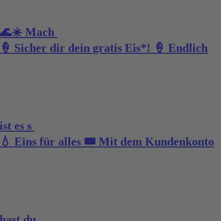
🌊☀️ Mach
🍦 Sicher dir dein gratis Eis*! 🍦 Endlich
ist es s
💧 Eins für alles 🎟️ Mit dem Kundenkonto
hast du