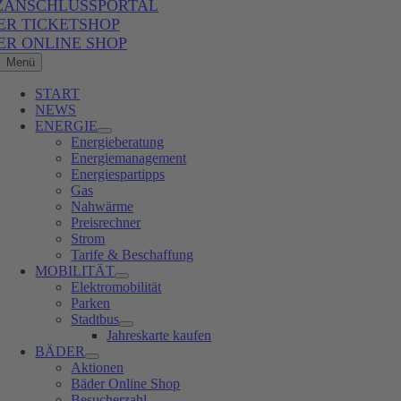
ZANSCHLUSSPORTAL
ER TICKETSHOP
ER ONLINE SHOP
Menü
START
NEWS
ENERGIE
Energieberatung
Energiemanagement
Energiespartipps
Gas
Nahwärme
Preisrechner
Strom
Tarife & Beschaffung
MOBILITÄT
Elektromobilität
Parken
Stadtbus
Jahreskarte kaufen
BÄDER
Aktionen
Bäder Online Shop
Besucherzahl