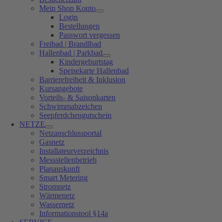
Mein Shop Konto
Login
Bestellungen
Passwort vergessen
Freibad | Brandlbad
Hallenbad | Parkbad
Kindergeburtstag
Speisekarte Hallenbad
Barrierefreiheit & Inklusion
Kursangebote
Vorteils- & Saisonkarten
Schwimmabzeichen
Seepferdchengutschein
NETZE
Netzanschlussportal
Gasnetz
Installateurverzeichnis
Messstellenbetrieb
Planauskunft
Smart Metering
Stromnetz
Wärmenetz
Wassernetz
Informationstool §14a