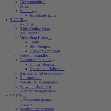
Elektromobilität
Parken
Stadtbus
Jahreskarte kaufen
BÄDER
Aktionen
Bäder Online Shop
Besucherzahl
Mein Shop Konto
Login
Bestellungen
Passwort vergessen
Freibad | Brandlbad
Hallenbad | Parkbad
Kindergeburtstag
Speisekarte Hallenbad
Barrierefreiheit & Inklusion
Kursangebote
Vorteils- & Saisonkarten
Schwimmabzeichen
Seepferdchengutschein
NETZE
Netzanschlussportal
Gasnetz
Installateurverzeichnis