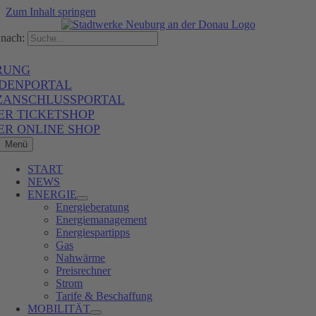
Zum Inhalt springen
nach:
RUNG
DENPORTAL
ZANSCHLUSSPORTAL
ER TICKETSHOP
ER ONLINE SHOP
Menü
START
NEWS
ENERGIE
Energieberatung
Energiemanagement
Energiespartipps
Gas
Nahwärme
Preisrechner
Strom
Tarife & Beschaffung
MOBILITÄT