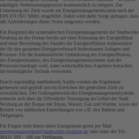
ständigen Verbesserungsprozess kontinuierlich zu steigern. Zur
Umsetzung der Ziele wurde ein Energiemanagementsystem nach der
DIN EN ISO 50001 eingeführt. Dabei wird dafür Sorge getragen, dass
alle Anforderungen dieser Norm umgesetzt werden.
Ein Hauptziel des systematischen Energiemanagements der Stadtwerke
Neuburg an der Donau beruht auf einer Erfassung der Energieflüsse
und einer Bewertung des Standes der Energieeffizienz insbesondere
der für den gesamten Energieverbrauch bedeutsamen Anlagen und
Prozesse. Für die kontinuierliche Optimierung der Energieeffizienz,
des Energieeinsatzes, des Energiemanagementsystems und der
Prozesstechnologie wird, unter wirtschaftlichen Aspekten betrachtet,
die bestmögliche Technik verwendet.
Durch regelmäßig stattfindende Audits werden die Ergebnisse
gemessen und geprüft um ein Erreichen der gesteckten Ziele zu
verwirklichen. Der Geltungsbereich des Energiemanagementsystems
erstreckt sich über die Öffentliche Versorgung im Gebiet der Stadt
Neuburg an der Donau mit Strom, Wasser, Gas und Wärme, sowie der
Betrieb von städtischen Einrichtungen wie z.B. den Bädern und
Tiefgaragen.
Für Fragen steht Ihnen unser Energieteam gerne per Mail
energiemanagement@stadtwerke-neuburg.de
oder unter der Tel.:
08431 509 – 186 zur Verfügung.