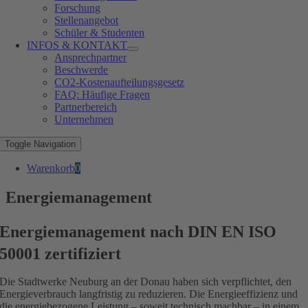
Forschung
Stellenangebot
Schüler & Studenten
INFOS & KONTAKT
Ansprechpartner
Beschwerde
CO2-Kostenaufteilungsgesetz
FAQ: Häufige Fragen
Partnerbereich
Unternehmen
Toggle Navigation
Warenkorb
0
Energiemanagement
Energiemanagement nach DIN EN ISO
50001 zertifiziert
Die Stadtwerke Neuburg an der Donau haben sich verpflichtet, den
Energieverbrauch langfristig zu reduzieren. Die Energieeffizienz und
die energiebezogene Leistung – soweit technisch machbar – in einem