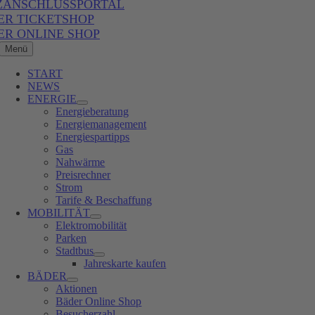
ZANSCHLUSSPORTAL
ER TICKETSHOP
ER ONLINE SHOP
Menü
START
NEWS
ENERGIE
Energieberatung
Energiemanagement
Energiespartipps
Gas
Nahwärme
Preisrechner
Strom
Tarife & Beschaffung
MOBILITÄT
Elektromobilität
Parken
Stadtbus
Jahreskarte kaufen
BÄDER
Aktionen
Bäder Online Shop
Besucherzahl