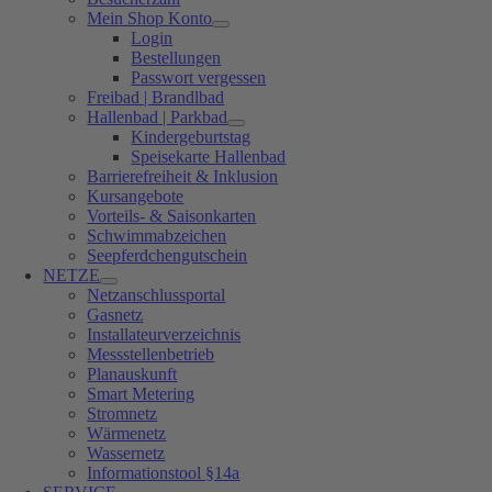
Mein Shop Konto
Login
Bestellungen
Passwort vergessen
Freibad | Brandlbad
Hallenbad | Parkbad
Kindergeburtstag
Speisekarte Hallenbad
Barrierefreiheit & Inklusion
Kursangebote
Vorteils- & Saisonkarten
Schwimmabzeichen
Seepferdchengutschein
NETZE
Netzanschlussportal
Gasnetz
Installateurverzeichnis
Messstellenbetrieb
Planauskunft
Smart Metering
Stromnetz
Wärmenetz
Wassernetz
Informationstool §14a