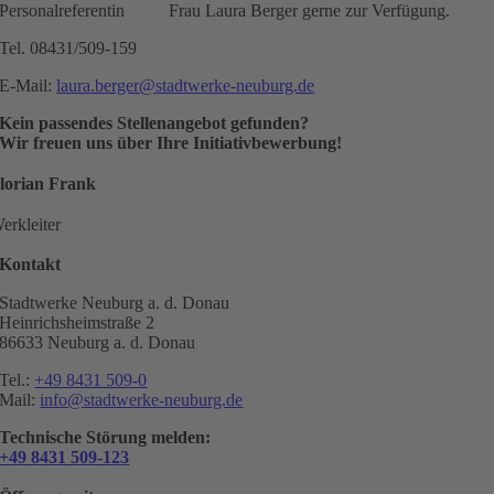
Personalreferentin Frau Laura Berger gerne zur Verfügung.
Tel. 08431/509-159
E-Mail:
laura.berger@stadtwerke-neuburg.de
Kein passendes Stellenangebot gefunden?
Wir freuen uns über Ihre Initiativbewerbung!
lorian Frank
erkleiter
Kontakt
Stadtwerke Neuburg a. d. Donau
Heinrichsheimstraße 2
86633 Neuburg a. d. Donau
Tel.:
+49 8431 509-0
Mail:
info@stadtwerke-neuburg.de
Technische Störung melden:
+49 8431 509-123