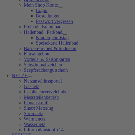
Mein Shop Konto
Login
Bestellungen
Passwort vergessen
Freibad | Brandlbad
Hallenbad | Parkbad
Kindergeburtstag
Speisekarte Hallenbad
Barrierefreiheit & Inklusion
Kursangebote
Vorteils- & Saisonkarten
Schwimmabzeichen
Seepferdchengutschein
NETZE
Netzanschlussportal
Gasnetz
Installateurverzeichnis
Messstellenbetrieb
Planauskunft
Smart Metering
Stromnetz
Wärmenetz
Wassernetz
Informationstool §14a