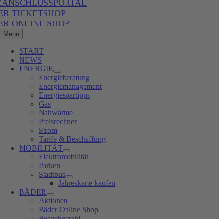
ZANSCHLUSSPORTAL
ER TICKETSHOP
ER ONLINE SHOP
Menü
START
NEWS
ENERGIE
Energieberatung
Energiemanagement
Energiespartipps
Gas
Nahwärme
Preisrechner
Strom
Tarife & Beschaffung
MOBILITÄT
Elektromobilität
Parken
Stadtbus
Jahreskarte kaufen
BÄDER
Aktionen
Bäder Online Shop
Besucherzahl