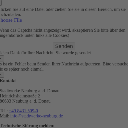
licken Sie auf eine Datei oder ziehen Sie sie in diesen Bereich, um sie
ochzuladen.
hoose File
Wenn das Captcha nicht angezeigt wird, akzeptieren Sie bitte über den
ingerabdruck unten links alle Cookies)
Senden
ielen Dank für Ihre Nachricht. Sie wurde gesendet.
×
s ist ein Fehler beim Senden Ihrer Nachricht aufgetreten. Bitte versuch
ie es später noch einmal.
×
Kontakt
Stadtwerke Neuburg a. d. Donau
Heinrichsheimstraße 2
86633 Neuburg a. d. Donau
Tel.:
+49 8431 509-0
Mail:
info@stadtwerke-neuburg.de
Technische Störung melden: