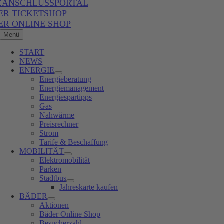
ZANSCHLUSSPORTAL
ER TICKETSHOP
ER ONLINE SHOP
Menü
START
NEWS
ENERGIE
Energieberatung
Energiemanagement
Energiespartipps
Gas
Nahwärme
Preisrechner
Strom
Tarife & Beschaffung
MOBILITÄT
Elektromobilität
Parken
Stadtbus
Jahreskarte kaufen
BÄDER
Aktionen
Bäder Online Shop
Besucherzahl