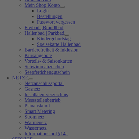
Mein Shop Konto
Login
Bestellungen
Passwort vergessen
Freibad | Brandlbad
Hallenbad | Parkbad
Kindergeburtstag
Speisekarte Hallenbad
Barrierefreiheit & Inklusion
Kursangebote
Vorteils- & Saisonkarten
Schwimmabzeichen
Seepferdchengutschein
NETZE
Netzanschlussportal
Gasnetz
Installateurverzeichnis
Messstellenbetrieb
Planauskunft
Smart Metering
Stromnetz
Wärmenetz
Wassernetz
Informationstool §14a