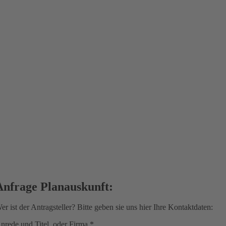
Anfrage Planauskunft:
er ist der Antragsteller? Bitte geben sie uns hier Ihre Kontaktdaten:
nrede und Titel, oder Firma
*