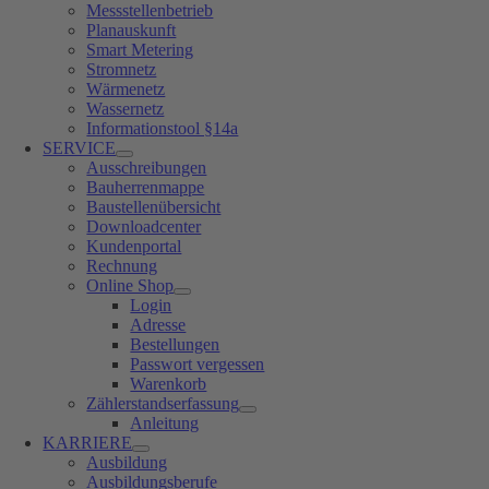
Messstellenbetrieb
Planauskunft
Smart Metering
Stromnetz
Wärmenetz
Wassernetz
Informationstool §14a
SERVICE
Ausschreibungen
Bauherrenmappe
Baustellenübersicht
Downloadcenter
Kundenportal
Rechnung
Online Shop
Login
Adresse
Bestellungen
Passwort vergessen
Warenkorb
Zählerstandserfassung
Anleitung
KARRIERE
Ausbildung
Ausbildungsberufe