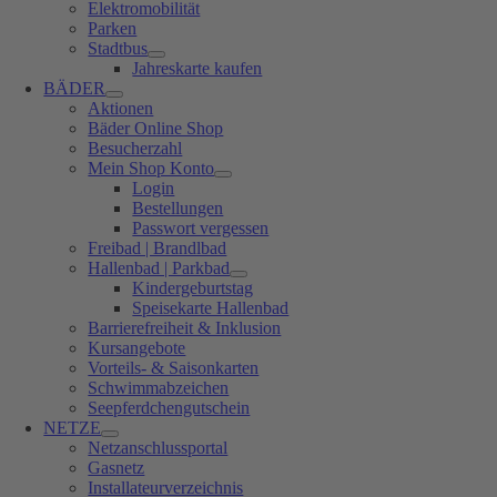
Elektromobilität
Parken
Stadtbus
Jahreskarte kaufen
BÄDER
Aktionen
Bäder Online Shop
Besucherzahl
Mein Shop Konto
Login
Bestellungen
Passwort vergessen
Freibad | Brandlbad
Hallenbad | Parkbad
Kindergeburtstag
Speisekarte Hallenbad
Barrierefreiheit & Inklusion
Kursangebote
Vorteils- & Saisonkarten
Schwimmabzeichen
Seepferdchengutschein
NETZE
Netzanschlussportal
Gasnetz
Installateurverzeichnis