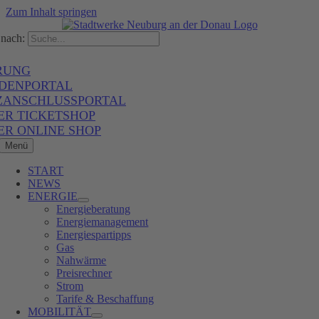
Zum Inhalt springen
nach:
RUNG
DENPORTAL
ZANSCHLUSSPORTAL
ER TICKETSHOP
ER ONLINE SHOP
Menü
START
NEWS
ENERGIE
Energieberatung
Energiemanagement
Energiespartipps
Gas
Nahwärme
Preisrechner
Strom
Tarife & Beschaffung
MOBILITÄT