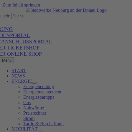
Zum Inhalt springen
nach:
RUNG
DENPORTAL
ZANSCHLUSSPORTAL
ER TICKETSHOP
ER ONLINE SHOP
Menü
START
NEWS
ENERGIE
Energieberatung
Energiemanagement
Energiespartipps
Gas
Nahwärme
Preisrechner
Strom
Tarife & Beschaffung
MOBILITÄT