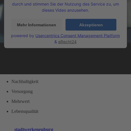
durch und stimmen Sie der Nutzung des Service zu, um
dieses Video anzusehen.
Mehr Informationen
Akzeptieren
powered by
Usercentrics Consent Management Platform
&
eRecht24
Nachhaltigkeit
Versorgung
Mehrwert
Lebensqualität
stadtwerkeneuburg