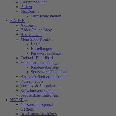
Elektromobilität
Parken
Stadtbus
Jahreskarte kaufen
BÄDER
Aktionen
Bäder Online Shop
Besucherzahl
Mein Shop Konto
Login
Bestellungen
Passwort vergessen
Freibad | Brandlbad
Hallenbad | Parkbad
Kindergeburtstag
Speisekarte Hallenbad
Barrierefreiheit & Inklusion
Kursangebote
Vorteils- & Saisonkarten
Schwimmabzeichen
Seepferdchengutschein
NETZE
Netzanschlussportal
Gasnetz
Installateurverzeichnis