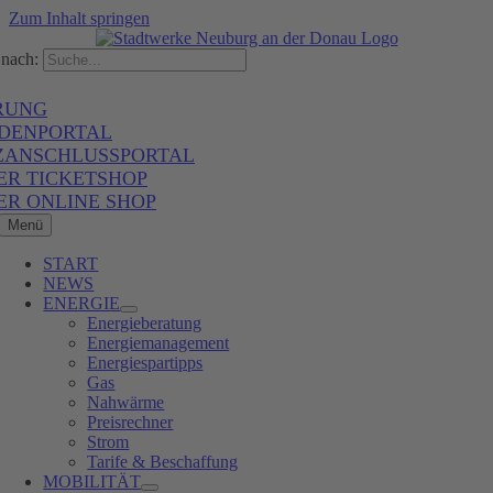
Zum Inhalt springen
nach:
RUNG
DENPORTAL
ZANSCHLUSSPORTAL
ER TICKETSHOP
ER ONLINE SHOP
Menü
START
NEWS
ENERGIE
Energieberatung
Energiemanagement
Energiespartipps
Gas
Nahwärme
Preisrechner
Strom
Tarife & Beschaffung
MOBILITÄT