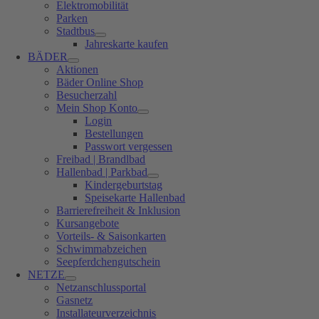
Elektromobilität
Parken
Stadtbus
Jahreskarte kaufen
BÄDER
Aktionen
Bäder Online Shop
Besucherzahl
Mein Shop Konto
Login
Bestellungen
Passwort vergessen
Freibad | Brandlbad
Hallenbad | Parkbad
Kindergeburtstag
Speisekarte Hallenbad
Barrierefreiheit & Inklusion
Kursangebote
Vorteils- & Saisonkarten
Schwimmabzeichen
Seepferdchengutschein
NETZE
Netzanschlussportal
Gasnetz
Installateurverzeichnis