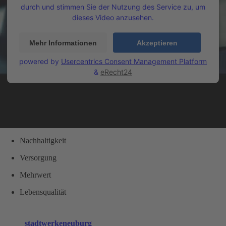
durch und stimmen Sie der Nutzung des Service zu, um
dieses Video anzusehen.
Mehr Informationen
Akzeptieren
powered by
Usercentrics Consent Management Platform
&
eRecht24
Nachhaltigkeit
Versorgung
Mehrwert
Lebensqualität
stadtwerkeneuburg