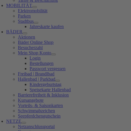
Tarife & Beschaffung
MOBILITÄT
Elektromobilität
Parken
Stadtbus
Jahreskarte kaufen
BÄDER
Aktionen
Bäder Online Shop
Besucherzahl
Mein Shop Konto
Login
Bestellungen
Passwort vergessen
Freibad | Brandlbad
Hallenbad | Parkbad
Kindergeburtstag
Speisekarte Hallenbad
Barrierefreiheit & Inklusion
Kursangebote
Vorteils- & Saisonkarten
Schwimmabzeichen
Seepferdchengutschein
NETZE
Netzanschlussportal