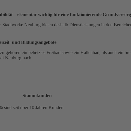
bilität – elementar wichtig für eine funktionierende Grundversor
e Stadtwerke Neuburg bieten deshalb Dienstleistungen in den Bereichen
eizeit- und Bildungsangebote
zu gehören ein beheiztes Freibad sowie ein Hallenbad, als auch ein b
adt Neuburg nach.
Stammkunden
0%
sind seit über 10 Jahren Kunden