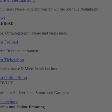
rife & Beschaffung
f unserer News-Seite informieren wir Sie über alle Neuigkeiten.
ews
REIBAD
fos, Öffnungszeiten, Preise und vieles mehr …
m Freibad
der Ticket online kaufen
m Ticketshop
hwimmkurse & Mietschrank buchen
m Online Shop
ERVICE
rechnen Sie hier Ihren Strom- und Gaspreis:
eisrechner
lefon und Online Beratung