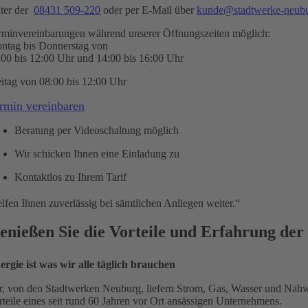
ter der
08431 509-220
oder per E-Mail über
kunde@stadtwerke-neubu
rminvereinbarungen während unserer Öffnungszeiten möglich:
ntag bis Donnerstag von
:00 bis 12:00 Uhr und 14:00 bis 16:00 Uhr
eitag von 08:00 bis 12:00 Uhr
rmin vereinbaren
Beratung per Videoschaltung möglich
Wir schicken Ihnen eine Einladung zu
Kontaktlos zu Ihrem Tarif
lfen Ihnen zuverlässig bei sämtlichen Anliegen weiter.“
enießen Sie die Vorteile und Erfahrung de
ergie ist was wir alle täglich brauchen
r, von den Stadtwerken Neuburg, liefern Strom, Gas, Wasser und Nahwä
rteile eines seit rund 60 Jahren vor Ort ansässigen Unternehmens.