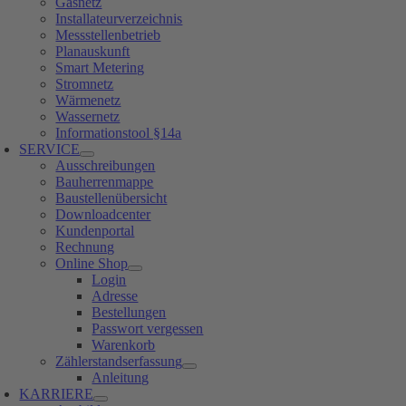
Gasnetz
Installateurverzeichnis
Messstellenbetrieb
Planauskunft
Smart Metering
Stromnetz
Wärmenetz
Wassernetz
Informationstool §14a
SERVICE
Ausschreibungen
Bauherrenmappe
Baustellenübersicht
Downloadcenter
Kundenportal
Rechnung
Online Shop
Login
Adresse
Bestellungen
Passwort vergessen
Warenkorb
Zählerstandserfassung
Anleitung
KARRIERE