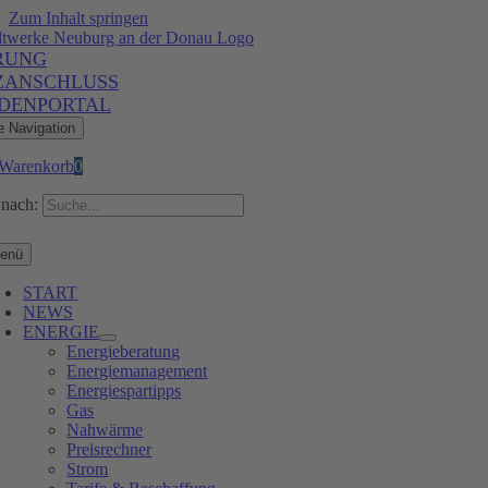
Zum Inhalt springen
RUNG
ZANSCHLUSS
DENPORTAL
e Navigation
Warenkorb
0
nach:
enü
START
NEWS
ENERGIE
Energieberatung
Energiemanagement
Energiespartipps
Gas
Nahwärme
Preisrechner
Strom