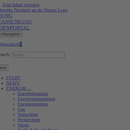
Zum Inhalt springen
RUNG
ZANSCHLUSS
DENPORTAL
e Navigation
Warenkorb
0
nach:
enü
START
NEWS
ENERGIE
Energieberatung
Energiemanagement
Energiespartipps
Gas
Nahwärme
Preisrechner
Strom