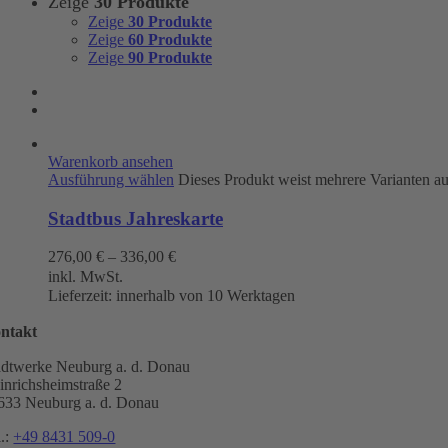
Zeige
30 Produkte
Zeige
30 Produkte
Zeige
60 Produkte
Zeige
90 Produkte
Warenkorb ansehen
Ausführung wählen
Dieses Produkt weist mehrere Varianten a
Stadtbus Jahreskarte
276,00
€
–
336,00
€
inkl. MwSt.
Lieferzeit:
innerhalb von 10 Werktagen
ntakt
adtwerke Neuburg a. d. Donau
inrichsheimstraße 2
633 Neuburg a. d. Donau
l.:
+49 8431 509-0