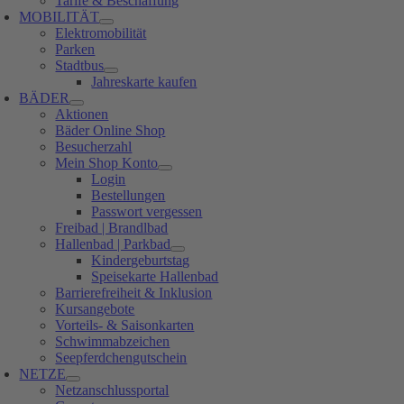
Tarife & Beschaffung
MOBILITÄT
Elektromobilität
Parken
Stadtbus
Jahreskarte kaufen
BÄDER
Aktionen
Bäder Online Shop
Besucherzahl
Mein Shop Konto
Login
Bestellungen
Passwort vergessen
Freibad | Brandlbad
Hallenbad | Parkbad
Kindergeburtstag
Speisekarte Hallenbad
Barrierefreiheit & Inklusion
Kursangebote
Vorteils- & Saisonkarten
Schwimmabzeichen
Seepferdchengutschein
NETZE
Netzanschlussportal