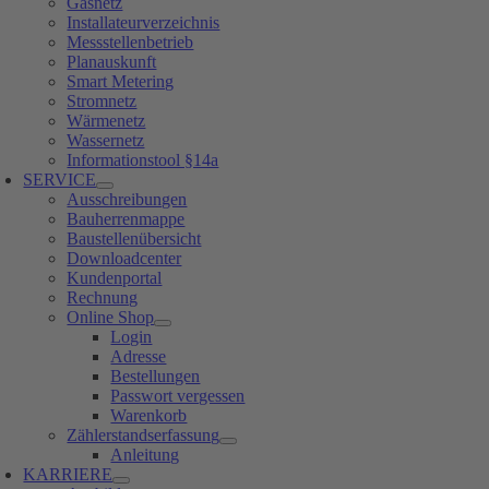
Gasnetz
Installateurverzeichnis
Messstellenbetrieb
Planauskunft
Smart Metering
Stromnetz
Wärmenetz
Wassernetz
Informationstool §14a
SERVICE
Ausschreibungen
Bauherrenmappe
Baustellenübersicht
Downloadcenter
Kundenportal
Rechnung
Online Shop
Login
Adresse
Bestellungen
Passwort vergessen
Warenkorb
Zählerstandserfassung
Anleitung
KARRIERE