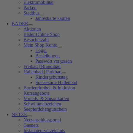
Elektromobilität
Parken
Stadtbus
Jahreskarte kaufen
BÄDER
Aktionen
Bäder Online Shop
Besucherzahl
Mein Shop Konto
Login
Bestellungen
Passwort vergessen
Freibad | Brandlbad
Hallenbad | Parkbad
Kindergeburtstag
Speisekarte Hallenbad
Barrierefreiheit & Inklusion
Kursangebote
Vorteils- & Saisonkarten
Schwimmabzeichen
Seepferdchengutschein
NETZE
Netzanschlussportal
Gasnetz
Installateurverzeichnis