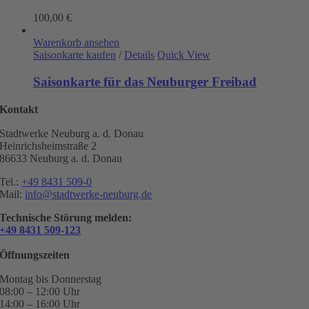
100,00
€
Warenkorb ansehen
Saisonkarte kaufen
/
Details
Quick View
Saisonkarte für das Neuburger Freibad
Kontakt
Stadtwerke Neuburg a. d. Donau
Heinrichsheimstraße 2
86633 Neuburg a. d. Donau
Tel.:
+49 8431 509-0
Mail:
info@stadtwerke-neuburg.de
Technische Störung melden:
+49 8431 509-123
Öffnungszeiten
Montag bis Donnerstag
08:00 – 12:00 Uhr
14:00 – 16:00 Uhr