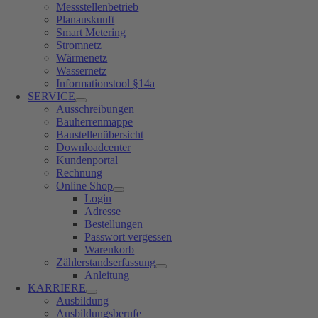
Messstellenbetrieb
Planauskunft
Smart Metering
Stromnetz
Wärmenetz
Wassernetz
Informationstool §14a
SERVICE
Ausschreibungen
Bauherrenmappe
Baustellenübersicht
Downloadcenter
Kundenportal
Rechnung
Online Shop
Login
Adresse
Bestellungen
Passwort vergessen
Warenkorb
Zählerstandserfassung
Anleitung
KARRIERE
Ausbildung
Ausbildungsberufe