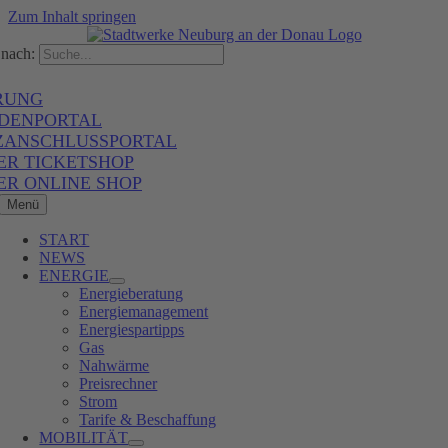
Zum Inhalt springen
nach:
RUNG
DENPORTAL
ZANSCHLUSSPORTAL
ER TICKETSHOP
ER ONLINE SHOP
Menü
START
NEWS
ENERGIE
Energieberatung
Energiemanagement
Energiespartipps
Gas
Nahwärme
Preisrechner
Strom
Tarife & Beschaffung
MOBILITÄT