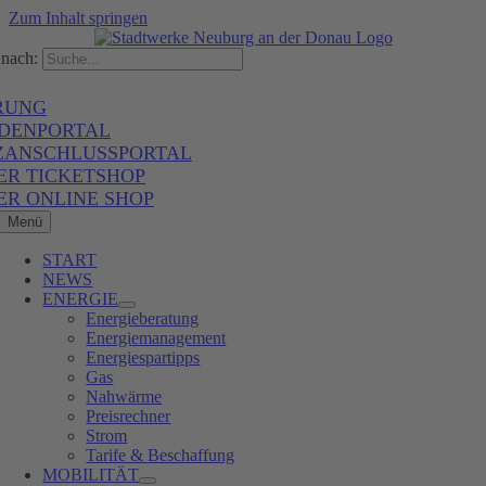
Zum Inhalt springen
nach:
RUNG
DENPORTAL
ZANSCHLUSSPORTAL
ER TICKETSHOP
ER ONLINE SHOP
Menü
START
NEWS
ENERGIE
Energieberatung
Energiemanagement
Energiespartipps
Gas
Nahwärme
Preisrechner
Strom
Tarife & Beschaffung
MOBILITÄT