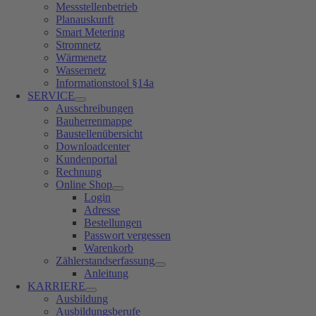
Messstellenbetrieb
Planauskunft
Smart Metering
Stromnetz
Wärmenetz
Wassernetz
Informationstool §14a
SERVICE
Ausschreibungen
Bauherrenmappe
Baustellenübersicht
Downloadcenter
Kundenportal
Rechnung
Online Shop
Login
Adresse
Bestellungen
Passwort vergessen
Warenkorb
Zählerstandserfassung
Anleitung
KARRIERE
Ausbildung
Ausbildungsberufe