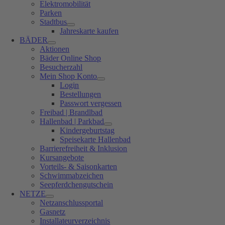
Elektromobilität
Parken
Stadtbus
Jahreskarte kaufen
BÄDER
Aktionen
Bäder Online Shop
Besucherzahl
Mein Shop Konto
Login
Bestellungen
Passwort vergessen
Freibad | Brandlbad
Hallenbad | Parkbad
Kindergeburtstag
Speisekarte Hallenbad
Barrierefreiheit & Inklusion
Kursangebote
Vorteils- & Saisonkarten
Schwimmabzeichen
Seepferdchengutschein
NETZE
Netzanschlussportal
Gasnetz
Installateurverzeichnis