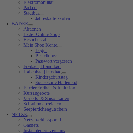
Elektromobilität
Parken
Stadtbus
Jahreskarte kaufen
BÄDER
Aktionen
Bäder Online Shop
Besucherzahl
Mein Shop Konto
Login
Bestellungen
Passwort vergessen
Freibad | Brandlbad
Hallenbad | Parkbad
Kindergeburtstag
Speisekarte Hallenbad
Barrierefreiheit & Inklusion
Kursangebote
Vorteils- & Saisonkarten
Schwimmabzeichen
Seepferdchengutschein
NETZE
Netzanschlussportal
Gasnetz
Installateurverzeichnis