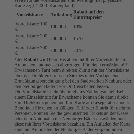
Preise für die Vorteilskarten sind wie folgt (bei physischer
Karte zzgl. 5,00 € Kartenpfand):
Rabatt auf den
Vorteilskarte
Aufladung
Eintrittspreis*
Vorteilskarte 100
100,00 €
10%
€
Vorteilskarte 200
200,00 €
15 %
€
Vorteilskarte 300
300,00 €
20 %
€
*der
Rabatt
wird beim Bezahlen mit Ihrer Vorteilskarte am
Automaten automatisch abgezogen. Für einen ermäßigten**
Erwachsenen-Tarif beim direkten Zutritt mit der Vorteilskarte
über das Drehkreuz, müssen Sie dies unter Vorlage einer
Ermäßigungsberechtigung bei den Stadtwerken Neuburg oder
den Neuburger Bädern vor Ort freischalten lassen.
Die Vorteilskarte ist ein übertragbares Zahlungsmittel. Bei
einem Einzeleintritt für Erwachsene können Sie damit direkt
zum Drehkreuz gehen und Ihre Karte am Lesegerät scannen.
Benötigen Sie einen ermäßigten Tarif oder Eintritt für mehrere
Personen, können Sie die gewünschten Tickets an der Kasse
oder dem Automaten der Neuburger Bäder auswählen und
diese mit Ihrer Vorteilskarte bezahlen. Ein Aufladen der Karte
kann am Automaten der Neuburger Bäder vorgenommen