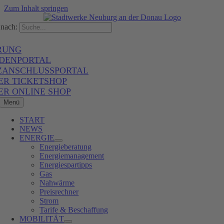
Zum Inhalt springen
nach:
RUNG
DENPORTAL
ZANSCHLUSSPORTAL
ER TICKETSHOP
ER ONLINE SHOP
Menü
START
NEWS
ENERGIE
Energieberatung
Energiemanagement
Energiespartipps
Gas
Nahwärme
Preisrechner
Strom
Tarife & Beschaffung
MOBILITÄT