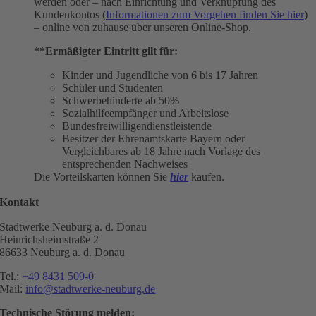
werden oder – nach Einrichtung und Verknüpfung des
Kundenkontos (
Informationen zum Vorgehen finden Sie hier
)
– online von zuhause über unseren Online-Shop.
**Ermäßigter Eintritt gilt für:
Kinder und Jugendliche von 6 bis 17 Jahren
Schüler und Studenten
Schwerbehinderte ab 50%
Sozialhilfeempfänger und Arbeitslose
Bundesfreiwilligendienstleistende
Besitzer der Ehrenamtskarte Bayern oder
Vergleichbares ab 18 Jahre nach Vorlage des
entsprechenden Nachweises
Die Vorteilskarten können Sie
hier
kaufen.
Kontakt
Stadtwerke Neuburg a. d. Donau
Heinrichsheimstraße 2
86633 Neuburg a. d. Donau
Tel.:
+49 8431 509-0
Mail:
info@stadtwerke-neuburg.de
Technische Störung melden: