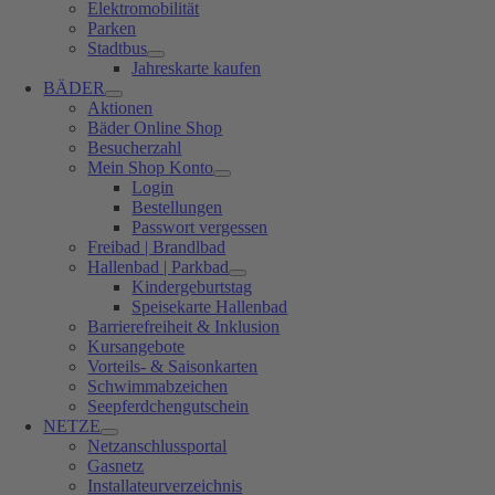
Elektromobilität
Parken
Stadtbus
Jahreskarte kaufen
BÄDER
Aktionen
Bäder Online Shop
Besucherzahl
Mein Shop Konto
Login
Bestellungen
Passwort vergessen
Freibad | Brandlbad
Hallenbad | Parkbad
Kindergeburtstag
Speisekarte Hallenbad
Barrierefreiheit & Inklusion
Kursangebote
Vorteils- & Saisonkarten
Schwimmabzeichen
Seepferdchengutschein
NETZE
Netzanschlussportal
Gasnetz
Installateurverzeichnis