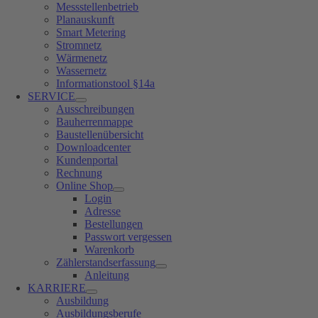
Messstellenbetrieb
Planauskunft
Smart Metering
Stromnetz
Wärmenetz
Wassernetz
Informationstool §14a
SERVICE
Ausschreibungen
Bauherrenmappe
Baustellenübersicht
Downloadcenter
Kundenportal
Rechnung
Online Shop
Login
Adresse
Bestellungen
Passwort vergessen
Warenkorb
Zählerstandserfassung
Anleitung
KARRIERE
Ausbildung
Ausbildungsberufe