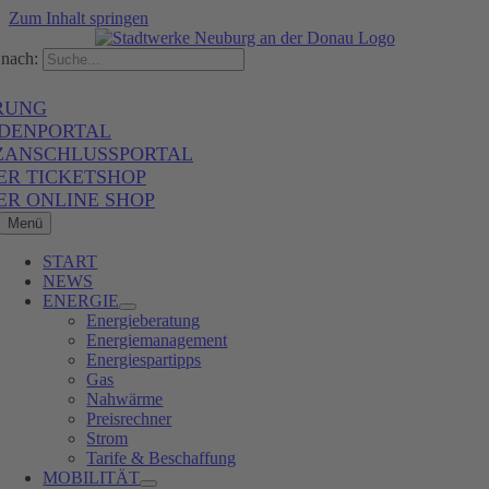
Zum Inhalt springen
nach:
RUNG
DENPORTAL
ZANSCHLUSSPORTAL
ER TICKETSHOP
ER ONLINE SHOP
Menü
START
NEWS
ENERGIE
Energieberatung
Energiemanagement
Energiespartipps
Gas
Nahwärme
Preisrechner
Strom
Tarife & Beschaffung
MOBILITÄT