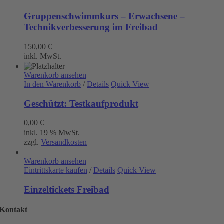
Gruppenschwimmkurs – Erwachsene –
Technikverbesserung im Freibad
150,00
€
inkl. MwSt.
Warenkorb ansehen
In den Warenkorb
/
Details
Quick View
Geschützt: Testkaufprodukt
0,00
€
inkl. 19 % MwSt.
zzgl.
Versandkosten
Warenkorb ansehen
Eintrittskarte kaufen
/
Details
Quick View
Einzeltickets Freibad
Kontakt