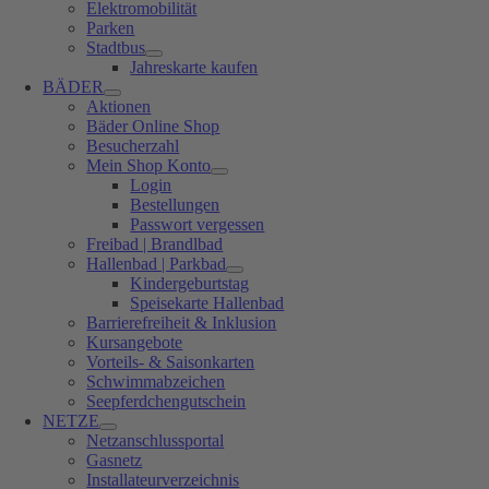
Elektromobilität
Parken
Stadtbus
Jahreskarte kaufen
BÄDER
Aktionen
Bäder Online Shop
Besucherzahl
Mein Shop Konto
Login
Bestellungen
Passwort vergessen
Freibad | Brandlbad
Hallenbad | Parkbad
Kindergeburtstag
Speisekarte Hallenbad
Barrierefreiheit & Inklusion
Kursangebote
Vorteils- & Saisonkarten
Schwimmabzeichen
Seepferdchengutschein
NETZE
Netzanschlussportal
Gasnetz
Installateurverzeichnis