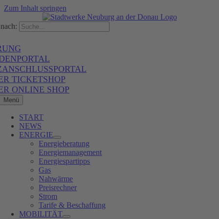
Zum Inhalt springen
nach:
RUNG
DENPORTAL
ZANSCHLUSSPORTAL
ER TICKETSHOP
ER ONLINE SHOP
Menü
START
NEWS
ENERGIE
Energieberatung
Energiemanagement
Energiespartipps
Gas
Nahwärme
Preisrechner
Strom
Tarife & Beschaffung
MOBILITÄT