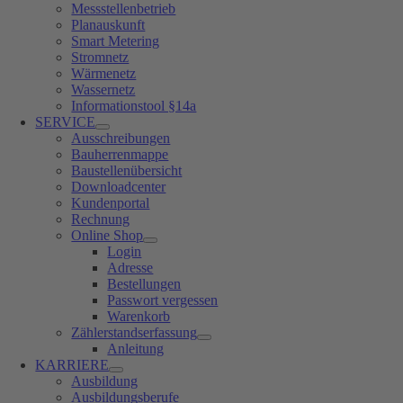
Messstellenbetrieb
Planauskunft
Smart Metering
Stromnetz
Wärmenetz
Wassernetz
Informationstool §14a
SERVICE
Ausschreibungen
Bauherrenmappe
Baustellenübersicht
Downloadcenter
Kundenportal
Rechnung
Online Shop
Login
Adresse
Bestellungen
Passwort vergessen
Warenkorb
Zählerstandserfassung
Anleitung
KARRIERE
Ausbildung
Ausbildungsberufe