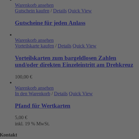
Warenkorb ansehen
Gutschein kaufen
/
Details
Quick View
Gutscheine für jeden Anlass
Warenkorb ansehen
Vorteilskarte kaufen
/
Details
Quick View
Vorteilskarten zum bargeldlosen Zahlen
und/oder direkten Einzeleintritt am Drehkreuz
100,00
€
Warenkorb ansehen
In den Warenkorb
/
Details
Quick View
Pfand für Wertkarten
5,00
€
inkl. 19 % MwSt.
Kontakt