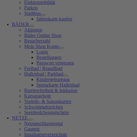
Elektromobilität
Parken
Stadtbus
Jahreskarte kaufen
BÄDER
Aktionen
Bäder Online Shop
Besucherzahl
Mein Shop Konto
Login
Bestellungen
Passwort vergessen
Freibad | Brandlbad
Hallenbad | Parkbad
Kindergeburtstag
Speisekarte Hallenbad
Barrierefreiheit & Inklusion
Kursangebote
Vorteils- & Saisonkarten
Schwimmabzeichen
Seepferdchengutschein
NETZE
Netzanschlussportal
Gasnetz
Installateurverzeichnis