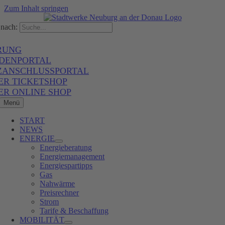
Zum Inhalt springen
nach:
RUNG
DENPORTAL
ZANSCHLUSSPORTAL
ER TICKETSHOP
ER ONLINE SHOP
Menü
START
NEWS
ENERGIE
Energieberatung
Energiemanagement
Energiespartipps
Gas
Nahwärme
Preisrechner
Strom
Tarife & Beschaffung
MOBILITÄT