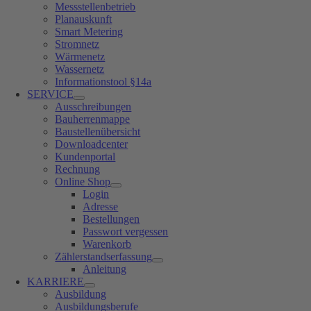
Messstellenbetrieb
Planauskunft
Smart Metering
Stromnetz
Wärmenetz
Wassernetz
Informationstool §14a
SERVICE
Ausschreibungen
Bauherrenmappe
Baustellenübersicht
Downloadcenter
Kundenportal
Rechnung
Online Shop
Login
Adresse
Bestellungen
Passwort vergessen
Warenkorb
Zählerstandserfassung
Anleitung
KARRIERE
Ausbildung
Ausbildungsberufe