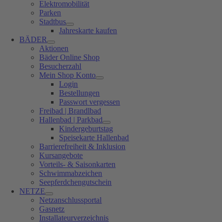
Elektromobilität
Parken
Stadtbus
Jahreskarte kaufen
BÄDER
Aktionen
Bäder Online Shop
Besucherzahl
Mein Shop Konto
Login
Bestellungen
Passwort vergessen
Freibad | Brandlbad
Hallenbad | Parkbad
Kindergeburtstag
Speisekarte Hallenbad
Barrierefreiheit & Inklusion
Kursangebote
Vorteils- & Saisonkarten
Schwimmabzeichen
Seepferdchengutschein
NETZE
Netzanschlussportal
Gasnetz
Installateurverzeichnis