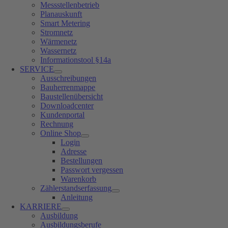
Messstellenbetrieb
Planauskunft
Smart Metering
Stromnetz
Wärmenetz
Wassernetz
Informationstool §14a
SERVICE
Ausschreibungen
Bauherrenmappe
Baustellenübersicht
Downloadcenter
Kundenportal
Rechnung
Online Shop
Login
Adresse
Bestellungen
Passwort vergessen
Warenkorb
Zählerstandserfassung
Anleitung
KARRIERE
Ausbildung
Ausbildungsberufe