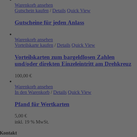
Warenkorb ansehen
Gutschein kaufen
/
Details
Quick View
Gutscheine für jeden Anlass
Warenkorb ansehen
Vorteilskarte kaufen
/
Details
Quick View
Vorteilskarten zum bargeldlosen Zahlen
und/oder direkten Einzeleintritt am Drehkreuz
100,00
€
Warenkorb ansehen
In den Warenkorb
/
Details
Quick View
Pfand für Wertkarten
5,00
€
inkl. 19 % MwSt.
Kontakt