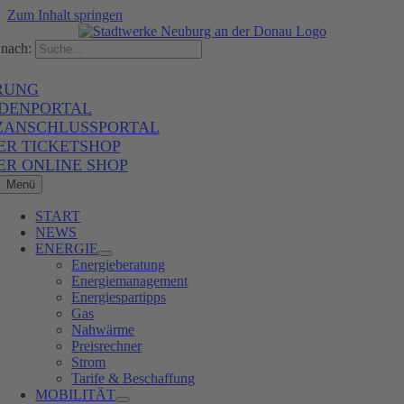
Zum Inhalt springen
nach:
RUNG
DENPORTAL
ZANSCHLUSSPORTAL
ER TICKETSHOP
ER ONLINE SHOP
Menü
START
NEWS
ENERGIE
Energieberatung
Energiemanagement
Energiespartipps
Gas
Nahwärme
Preisrechner
Strom
Tarife & Beschaffung
MOBILITÄT