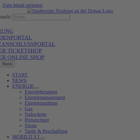
Zum Inhalt springen
nach:
RUNG
DENPORTAL
ZANSCHLUSSPORTAL
ER TICKETSHOP
ER ONLINE SHOP
Menü
START
NEWS
ENERGIE
Energieberatung
Energiemanagement
Energiespartipps
Gas
Nahwärme
Preisrechner
Strom
Tarife & Beschaffung
MOBILITÄT