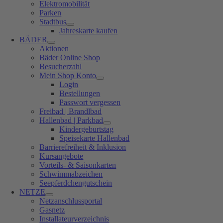
Elektromobilität
Parken
Stadtbus
Jahreskarte kaufen
BÄDER
Aktionen
Bäder Online Shop
Besucherzahl
Mein Shop Konto
Login
Bestellungen
Passwort vergessen
Freibad | Brandlbad
Hallenbad | Parkbad
Kindergeburtstag
Speisekarte Hallenbad
Barrierefreiheit & Inklusion
Kursangebote
Vorteils- & Saisonkarten
Schwimmabzeichen
Seepferdchengutschein
NETZE
Netzanschlussportal
Gasnetz
Installateurverzeichnis