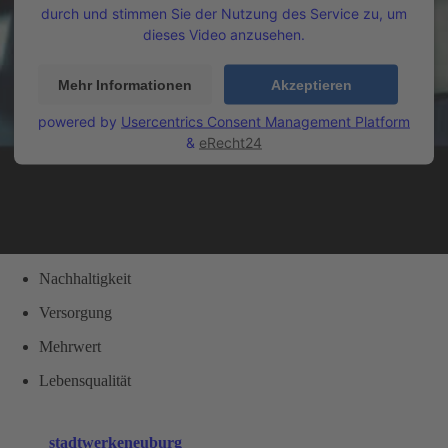
durch und stimmen Sie der Nutzung des Service zu, um
dieses Video anzusehen.
Mehr Informationen
Akzeptieren
powered by
Usercentrics Consent Management Platform
&
eRecht24
Nachhaltigkeit
Versorgung
Mehrwert
Lebensqualität
stadtwerkeneuburg