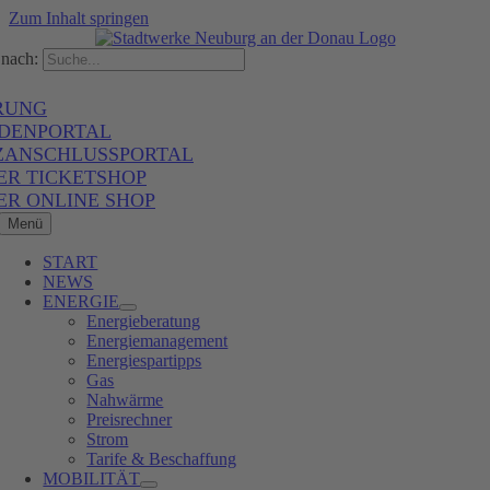
Zum Inhalt springen
nach:
RUNG
DENPORTAL
ZANSCHLUSSPORTAL
ER TICKETSHOP
ER ONLINE SHOP
Menü
START
NEWS
ENERGIE
Energieberatung
Energiemanagement
Energiespartipps
Gas
Nahwärme
Preisrechner
Strom
Tarife & Beschaffung
MOBILITÄT