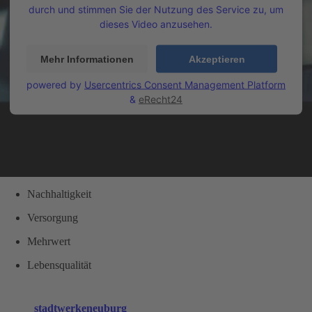
durch und stimmen Sie der Nutzung des Service zu, um
dieses Video anzusehen.
Mehr Informationen
Akzeptieren
powered by
Usercentrics Consent Management Platform
&
eRecht24
Nachhaltigkeit
Versorgung
Mehrwert
Lebensqualität
stadtwerkeneuburg