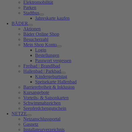
Elektromobilität
Parken
Stadtbus
Jahreskarte kaufen
BÄDER
Aktionen
Bäder Online Shop
Besucherzahl
Mein Shop Konto
Login
Bestellungen
Passwort vergessen
Freibad | Brandlbad
Hallenbad | Parkbad
Kindergeburtstag
Speisekarte Hallenbad
Barrierefreiheit & Inklusion
Kursangebote
Vorteils- & Saisonkarten
Schwimmabzeichen
Seepferdchengutschein
NETZE
Netzanschlussportal
Gasnetz
Installateurverzeichnis