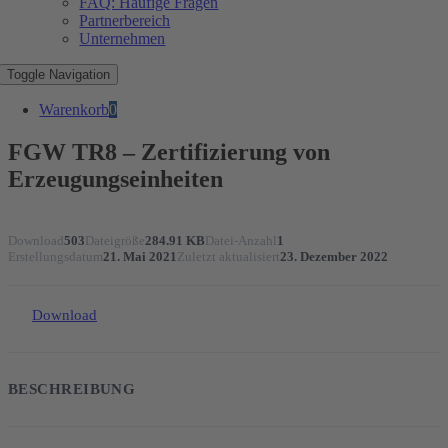
FAQ: Häufige Fragen
Partnerbereich
Unternehmen
Toggle Navigation
Warenkorb
0
FGW TR8 – Zertifizierung von
Erzeugungseinheiten
Download
503
Dateigröße
284.91 KB
Datei-Anzahl
1
Erstellungsdatum
21. Mai 2021
Zuletzt aktualisiert
23. Dezember 2022
Download
BESCHREIBUNG