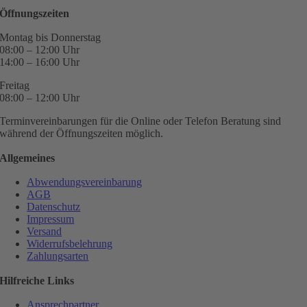
Öffnungszeiten
Montag bis Donnerstag
08:00 – 12:00 Uhr
14:00 – 16:00 Uhr
Freitag
08:00 – 12:00 Uhr
Terminvereinbarungen für die Online oder Telefon Beratung sind
während der Öffnungszeiten möglich.
Allgemeines
Abwendungsvereinbarung
AGB
Datenschutz
Impressum
Versand
Widerrufsbelehrung
Zahlungsarten
Hilfreiche Links
Ansprechpartner