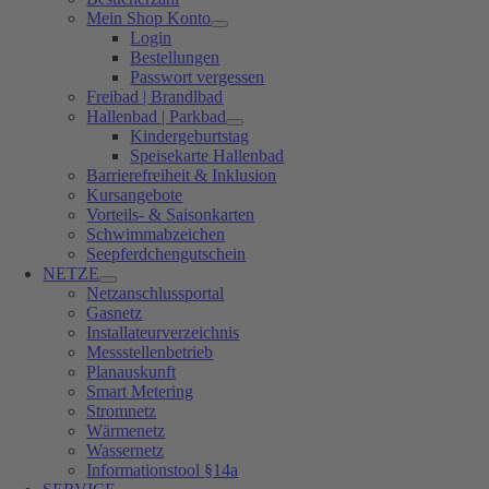
Mein Shop Konto
Login
Bestellungen
Passwort vergessen
Freibad | Brandlbad
Hallenbad | Parkbad
Kindergeburtstag
Speisekarte Hallenbad
Barrierefreiheit & Inklusion
Kursangebote
Vorteils- & Saisonkarten
Schwimmabzeichen
Seepferdchengutschein
NETZE
Netzanschlussportal
Gasnetz
Installateurverzeichnis
Messstellenbetrieb
Planauskunft
Smart Metering
Stromnetz
Wärmenetz
Wassernetz
Informationstool §14a