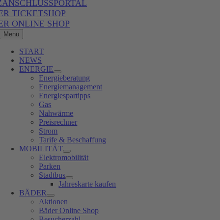
ZANSCHLUSSPORTAL
ER TICKETSHOP
ER ONLINE SHOP
Menü
START
NEWS
ENERGIE
Energieberatung
Energiemanagement
Energiespartipps
Gas
Nahwärme
Preisrechner
Strom
Tarife & Beschaffung
MOBILITÄT
Elektromobilität
Parken
Stadtbus
Jahreskarte kaufen
BÄDER
Aktionen
Bäder Online Shop
Besucherzahl