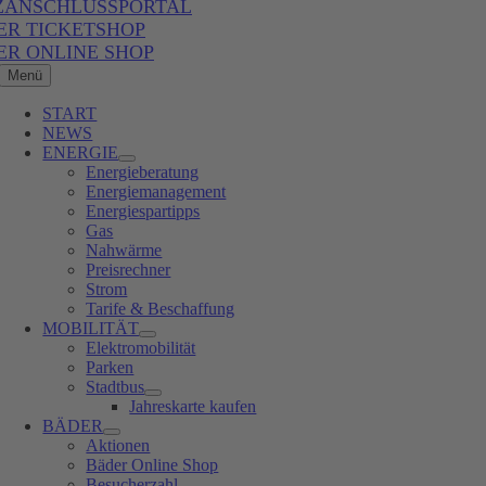
ZANSCHLUSSPORTAL
ER TICKETSHOP
ER ONLINE SHOP
Menü
START
NEWS
ENERGIE
Energieberatung
Energiemanagement
Energiespartipps
Gas
Nahwärme
Preisrechner
Strom
Tarife & Beschaffung
MOBILITÄT
Elektromobilität
Parken
Stadtbus
Jahreskarte kaufen
BÄDER
Aktionen
Bäder Online Shop
Besucherzahl