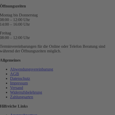
Öffnungszeiten
Montag bis Donnerstag
08:00 – 12:00 Uhr
14:00 – 16:00 Uhr
Freitag
08:00 – 12:00 Uhr
Terminvereinbarungen für die Online oder Telefon Beratung sind
während der Öffnungszeiten möglich.
Allgemeines
Abwendungsvereinbarung
AGB
Datenschutz
Impressum
Versand
Widerrufsbelehrung
Zahlungsarten
Hilfreiche Links