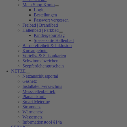
Mein Shop Konto
Login
Bestellungen
Passwort vergessen
Freibad | Brandlbad
Hallenbad | Parkbad
Kindergeburtstag
Speisekarte Hallenbad
Barrierefreiheit & Inklusion
Kursangebote
Vorteils- & Saisonkarten
Schwimmabzeichen
Seepferdchengutschein
NETZE
Netzanschlussportal
Gasnetz
Installateurverzeichnis
Messstellenbetrieb
Planauskunft
Smart Metering
Stromnetz
Wärmenetz
Wassernetz
Informationstool §14a