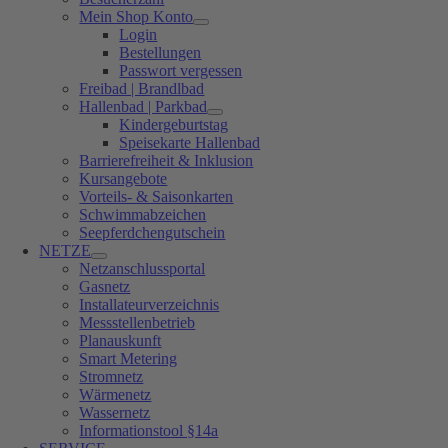
Mein Shop Konto
Login
Bestellungen
Passwort vergessen
Freibad | Brandlbad
Hallenbad | Parkbad
Kindergeburtstag
Speisekarte Hallenbad
Barrierefreiheit & Inklusion
Kursangebote
Vorteils- & Saisonkarten
Schwimmabzeichen
Seepferdchengutschein
NETZE
Netzanschlussportal
Gasnetz
Installateurverzeichnis
Messstellenbetrieb
Planauskunft
Smart Metering
Stromnetz
Wärmenetz
Wassernetz
Informationstool §14a