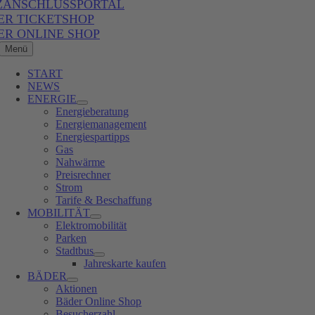
ZANSCHLUSSPORTAL
ER TICKETSHOP
ER ONLINE SHOP
Menü
START
NEWS
ENERGIE
Energieberatung
Energiemanagement
Energiespartipps
Gas
Nahwärme
Preisrechner
Strom
Tarife & Beschaffung
MOBILITÄT
Elektromobilität
Parken
Stadtbus
Jahreskarte kaufen
BÄDER
Aktionen
Bäder Online Shop
Besucherzahl