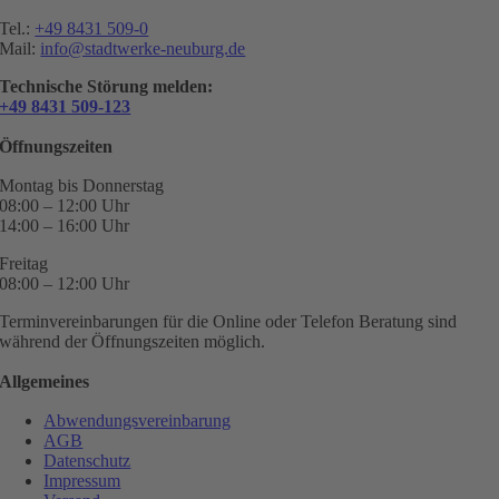
Tel.:
+49 8431 509-0
Mail:
info@stadtwerke-neuburg.de
Technische Störung melden:
+49 8431 509-123
Öffnungszeiten
Montag bis Donnerstag
08:00 – 12:00 Uhr
14:00 – 16:00 Uhr
Freitag
08:00 – 12:00 Uhr
Terminvereinbarungen für die Online oder Telefon Beratung sind
während der Öffnungszeiten möglich.
Allgemeines
Abwendungsvereinbarung
AGB
Datenschutz
Impressum