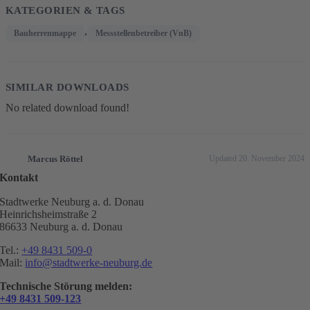
KATEGORIEN & TAGS
,
Bauherrenmappe
Messstellenbetreiber (VnB)
SIMILAR DOWNLOADS
No related download found!
Marcus Röttel
Updated 20. November 2024
Kontakt
Stadtwerke Neuburg a. d. Donau
Heinrichsheimstraße 2
86633 Neuburg a. d. Donau
Tel.:
+49 8431 509-0
Mail:
info@stadtwerke-neuburg.de
Technische Störung melden:
+49 8431 509-123