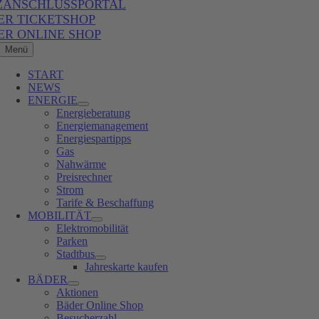
ZANSCHLUSSPORTAL
ER TICKETSHOP
ER ONLINE SHOP
Menü
START
NEWS
ENERGIE
Energieberatung
Energiemanagement
Energiespartipps
Gas
Nahwärme
Preisrechner
Strom
Tarife & Beschaffung
MOBILITÄT
Elektromobilität
Parken
Stadtbus
Jahreskarte kaufen
BÄDER
Aktionen
Bäder Online Shop
Besucherzahl