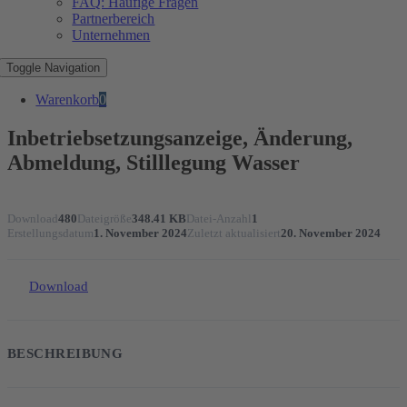
FAQ: Häufige Fragen
Partnerbereich
Unternehmen
Toggle Navigation
Warenkorb
0
Inbetriebsetzungsanzeige, Änderung,
Abmeldung, Stilllegung Wasser
Download
480
Dateigröße
348.41 KB
Datei-Anzahl
1
Erstellungsdatum
1. November 2024
Zuletzt aktualisiert
20. November 2024
Download
BESCHREIBUNG