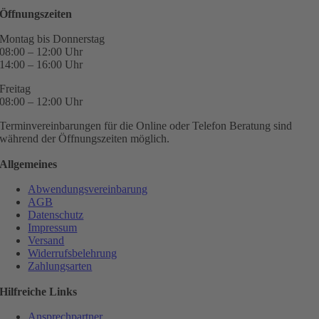
Öffnungszeiten
Montag bis Donnerstag
08:00 – 12:00 Uhr
14:00 – 16:00 Uhr
Freitag
08:00 – 12:00 Uhr
Terminvereinbarungen für die Online oder Telefon Beratung sind
während der Öffnungszeiten möglich.
Allgemeines
Abwendungsvereinbarung
AGB
Datenschutz
Impressum
Versand
Widerrufsbelehrung
Zahlungsarten
Hilfreiche Links
Ansprechpartner