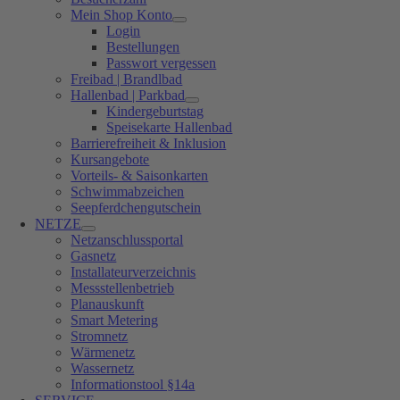
Mein Shop Konto
Login
Bestellungen
Passwort vergessen
Freibad | Brandlbad
Hallenbad | Parkbad
Kindergeburtstag
Speisekarte Hallenbad
Barrierefreiheit & Inklusion
Kursangebote
Vorteils- & Saisonkarten
Schwimmabzeichen
Seepferdchengutschein
NETZE
Netzanschlussportal
Gasnetz
Installateurverzeichnis
Messstellenbetrieb
Planauskunft
Smart Metering
Stromnetz
Wärmenetz
Wassernetz
Informationstool §14a