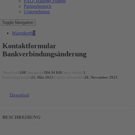
FAQ: Häufige Fragen
Partnerbereich
Unternehmen
Toggle Navigation
Warenkorb
0
Kontaktformular
Bankverbindungsänderung
Download
248
Dateigröße
384.34 KB
Datei-Anzahl
1
Erstellungsdatum
21. Mai 2021
Zuletzt aktualisiert
28. November 2023
Download
BESCHREIBUNG