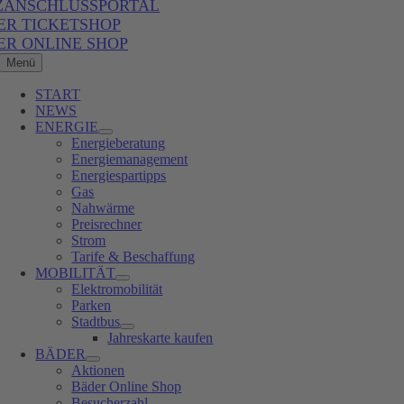
ZANSCHLUSSPORTAL
ER TICKETSHOP
ER ONLINE SHOP
Menü
START
NEWS
ENERGIE
Energieberatung
Energiemanagement
Energiespartipps
Gas
Nahwärme
Preisrechner
Strom
Tarife & Beschaffung
MOBILITÄT
Elektromobilität
Parken
Stadtbus
Jahreskarte kaufen
BÄDER
Aktionen
Bäder Online Shop
Besucherzahl