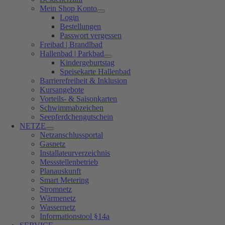
Mein Shop Konto
Login
Bestellungen
Passwort vergessen
Freibad | Brandlbad
Hallenbad | Parkbad
Kindergeburtstag
Speisekarte Hallenbad
Barrierefreiheit & Inklusion
Kursangebote
Vorteils- & Saisonkarten
Schwimmabzeichen
Seepferdchengutschein
NETZE
Netzanschlussportal
Gasnetz
Installateurverzeichnis
Messstellenbetrieb
Planauskunft
Smart Metering
Stromnetz
Wärmenetz
Wassernetz
Informationstool §14a