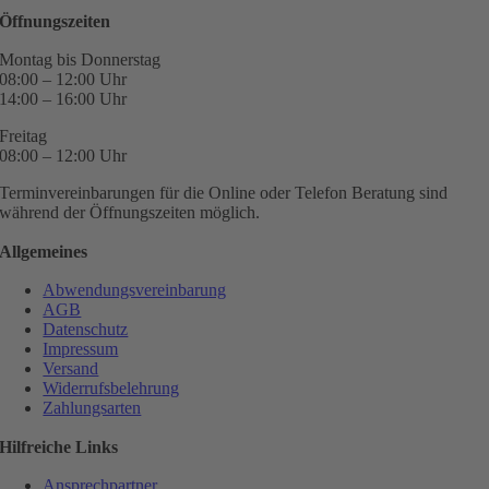
Öffnungszeiten
Montag bis Donnerstag
08:00 – 12:00 Uhr
14:00 – 16:00 Uhr
Freitag
08:00 – 12:00 Uhr
Terminvereinbarungen für die Online oder Telefon Beratung sind
während der Öffnungszeiten möglich.
Allgemeines
Abwendungsvereinbarung
AGB
Datenschutz
Impressum
Versand
Widerrufsbelehrung
Zahlungsarten
Hilfreiche Links
Ansprechpartner