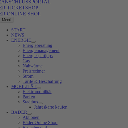
ZANSCHLUSSPORTAL
ER TICKETSHOP
ER ONLINE SHOP
Menü
START
NEWS
ENERGIE
Energieberatung
Energiemanagement
Energiespartipps
Gas
Nahwärme
Preisrechner
Strom
Tarife & Beschaffung
MOBILITÄT
Elektromobilität
Parken
Stadtbus
Jahreskarte kaufen
BÄDER
Aktionen
Bäder Online Shop
Besucherzahl