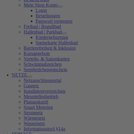
Mein Shop Konto
Login
Bestellungen
Passwort vergessen
Freibad | Brandlbad
Hallenbad | Parkbad
Kindergeburtstag
Speisekarte Hallenbad
Barrierefreiheit & Inklusion
Kursangebote
Vorteils- & Saisonkarten
Schwimmabzeichen
Seepferdchengutschein
NETZE
Netzanschlussportal
Gasnetz
Installateurverzeichnis
Messstellenbetrieb
Planauskunft
Smart Metering
Stromnetz
Wärmenetz
Wassernetz
Informationstool §14a