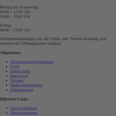
Montag bis Donnerstag
08:00 – 12:00 Uhr
14:00 – 16:00 Uhr
Freitag
08:00 – 12:00 Uhr
Terminvereinbarungen für die Online oder Telefon Beratung sind
während der Öffnungszeiten möglich.
Allgemeines
Abwendungsvereinbarung
AGB
Datenschutz
Impressum
Versand
Widerrufsbelehrung
Zahlungsarten
Hilfreiche Links
Ansprechpartner
Downloadcenter