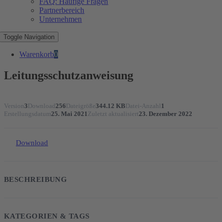
FAQ: Häufige Fragen
Partnerbereich
Unternehmen
Toggle Navigation
Warenkorb
0
Leitungsschutzanweisung
Version
3
Download
256
Dateigröße
344.12 KB
Datei-Anzahl
1
Erstellungsdatum
25. Mai 2021
Zuletzt aktualisiert
23. Dezember 2022
Download
BESCHREIBUNG
KATEGORIEN & TAGS