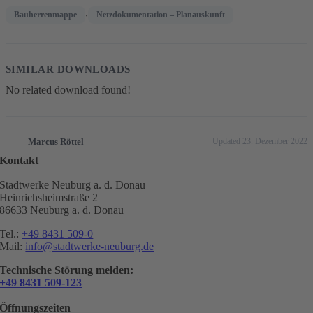
,
Bauherrenmappe
Netzdokumentation – Planauskunft
SIMILAR DOWNLOADS
No related download found!
Marcus Röttel
Updated 23. Dezember 2022
Kontakt
Stadtwerke Neuburg a. d. Donau
Heinrichsheimstraße 2
86633 Neuburg a. d. Donau
Tel.:
+49 8431 509-0
Mail:
info@stadtwerke-neuburg.de
Technische Störung melden:
+49 8431 509-123
Öffnungszeiten