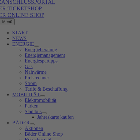
ZANSCHLUSSPORTAL
ER TICKETSHOP
ER ONLINE SHOP
Menü
START
NEWS
ENERGIE
Energieberatung
Energiemanagement
Energiespartipps
Gas
Nahwärme
Preisrechner
Strom
Tarife & Beschaffung
MOBILITÄT
Elektromobilität
Parken
Stadtbus
Jahreskarte kaufen
BÄDER
Aktionen
Bäder Online Shop
Besucherzahl