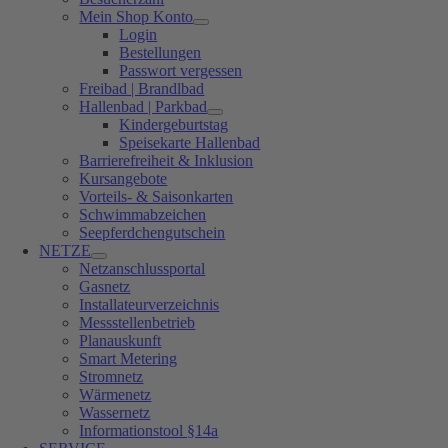
Mein Shop Konto
Login
Bestellungen
Passwort vergessen
Freibad | Brandlbad
Hallenbad | Parkbad
Kindergeburtstag
Speisekarte Hallenbad
Barrierefreiheit & Inklusion
Kursangebote
Vorteils- & Saisonkarten
Schwimmabzeichen
Seepferdchengutschein
NETZE
Netzanschlussportal
Gasnetz
Installateurverzeichnis
Messstellenbetrieb
Planauskunft
Smart Metering
Stromnetz
Wärmenetz
Wassernetz
Informationstool §14a