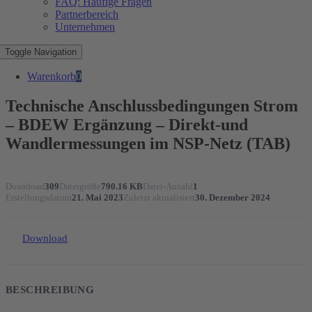
FAQ: Häufige Fragen
Partnerbereich
Unternehmen
Toggle Navigation
Warenkorb
0
Technische Anschlussbedingungen Strom
– BDEW Ergänzung – Direkt-und
Wandlermessungen im NSP-Netz (TAB)
Download
309
Dateigröße
790.16 KB
Datei-Anzahl
1
Erstellungsdatum
21. Mai 2023
Zuletzt aktualisiert
30. Dezember 2024
Download
BESCHREIBUNG