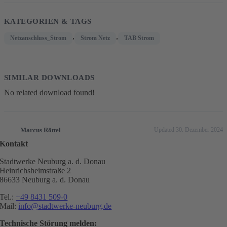
KATEGORIEN & TAGS
,
,
Netzanschluss_Strom
Strom Netz
TAB Strom
SIMILAR DOWNLOADS
No related download found!
Marcus Röttel
Updated 30. Dezember 2024
Kontakt
Stadtwerke Neuburg a. d. Donau
Heinrichsheimstraße 2
86633 Neuburg a. d. Donau
Tel.:
+49 8431 509-0
Mail:
info@stadtwerke-neuburg.de
Technische Störung melden: