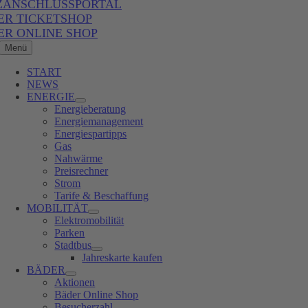
ZANSCHLUSSPORTAL
ER TICKETSHOP
ER ONLINE SHOP
Menü
START
NEWS
ENERGIE
Energieberatung
Energiemanagement
Energiespartipps
Gas
Nahwärme
Preisrechner
Strom
Tarife & Beschaffung
MOBILITÄT
Elektromobilität
Parken
Stadtbus
Jahreskarte kaufen
BÄDER
Aktionen
Bäder Online Shop
Besucherzahl