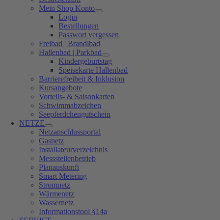
Mein Shop Konto
Login
Bestellungen
Passwort vergessen
Freibad | Brandlbad
Hallenbad | Parkbad
Kindergeburtstag
Speisekarte Hallenbad
Barrierefreiheit & Inklusion
Kursangebote
Vorteils- & Saisonkarten
Schwimmabzeichen
Seepferdchengutschein
NETZE
Netzanschlussportal
Gasnetz
Installateurverzeichnis
Messstellenbetrieb
Planauskunft
Smart Metering
Stromnetz
Wärmenetz
Wassernetz
Informationstool §14a