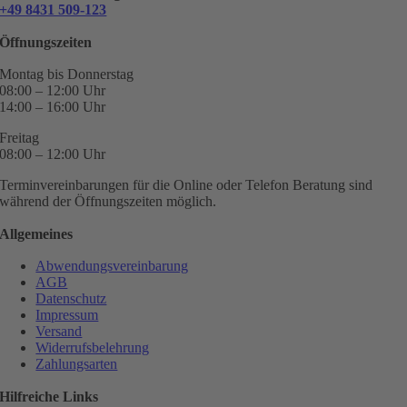
+49 8431 509-123
Öffnungszeiten
Montag bis Donnerstag
08:00 – 12:00 Uhr
14:00 – 16:00 Uhr
Freitag
08:00 – 12:00 Uhr
Terminvereinbarungen für die Online oder Telefon Beratung sind
während der Öffnungszeiten möglich.
Allgemeines
Abwendungsvereinbarung
AGB
Datenschutz
Impressum
Versand
Widerrufsbelehrung
Zahlungsarten
Hilfreiche Links