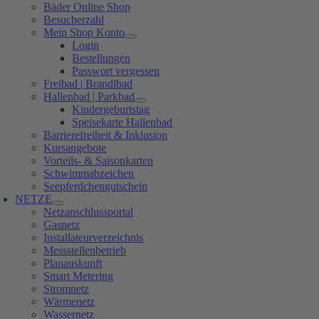
Bäder Online Shop
Besucherzahl
Mein Shop Konto
Login
Bestellungen
Passwort vergessen
Freibad | Brandlbad
Hallenbad | Parkbad
Kindergeburtstag
Speisekarte Hallenbad
Barrierefreiheit & Inklusion
Kursangebote
Vorteils- & Saisonkarten
Schwimmabzeichen
Seepferdchengutschein
NETZE
Netzanschlussportal
Gasnetz
Installateurverzeichnis
Messstellenbetrieb
Planauskunft
Smart Metering
Stromnetz
Wärmenetz
Wassernetz