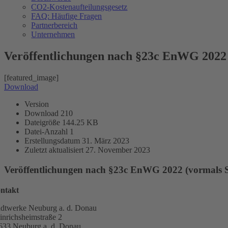
CO2-Kostenaufteilungsgesetz
FAQ: Häufige Fragen
Partnerbereich
Unternehmen
Veröffentlichungen nach §23c EnWG 202
[featured_image]
Download
Version
Download
210
Dateigröße
144.25 KB
Datei-Anzahl
1
Erstellungsdatum
31. März 2023
Zuletzt aktualisiert
27. November 2023
Veröffentlichungen nach §23c EnWG 2022 (vormals
ntakt
adtwerke Neuburg a. d. Donau
inrichsheimstraße 2
633 Neuburg a. d. Donau