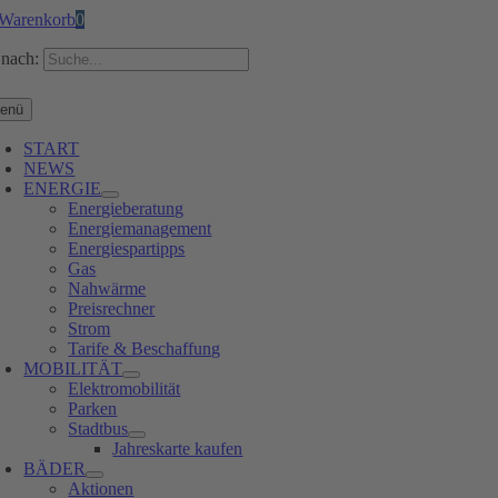
Warenkorb
0
nach:
enü
START
NEWS
ENERGIE
Energieberatung
Energiemanagement
Energiespartipps
Gas
Nahwärme
Preisrechner
Strom
Tarife & Beschaffung
MOBILITÄT
Elektromobilität
Parken
Stadtbus
Jahreskarte kaufen
BÄDER
Aktionen