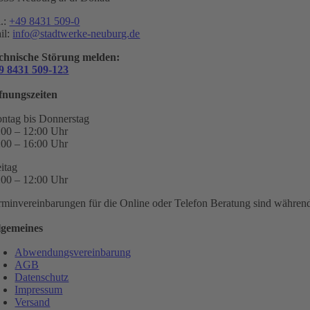
l.:
+49 8431 509-0
il:
info@stadtwerke-neuburg.de
chnische Störung melden:
9 8431 509-123
fnungszeiten
ntag bis Donnerstag
:00 – 12:00 Uhr
:00 – 16:00 Uhr
eitag
:00 – 12:00 Uhr
rminvereinbarungen für die Online oder Telefon Beratung sind während 
lgemeines
Abwendungsvereinbarung
AGB
Datenschutz
Impressum
Versand