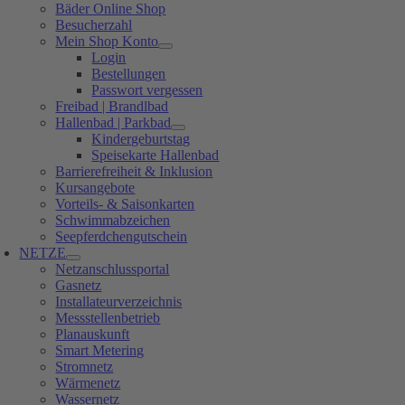
Bäder Online Shop
Besucherzahl
Mein Shop Konto
Login
Bestellungen
Passwort vergessen
Freibad | Brandlbad
Hallenbad | Parkbad
Kindergeburtstag
Speisekarte Hallenbad
Barrierefreiheit & Inklusion
Kursangebote
Vorteils- & Saisonkarten
Schwimmabzeichen
Seepferdchengutschein
NETZE
Netzanschlussportal
Gasnetz
Installateurverzeichnis
Messstellenbetrieb
Planauskunft
Smart Metering
Stromnetz
Wärmenetz
Wassernetz