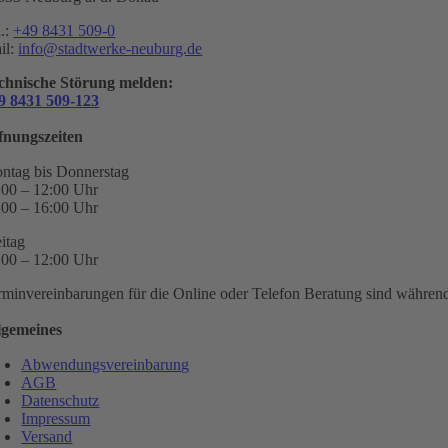
l.:
+49 8431 509-0
il:
info@stadtwerke-neuburg.de
chnische Störung melden:
9 8431 509-123
fnungszeiten
ntag bis Donnerstag
:00 – 12:00 Uhr
:00 – 16:00 Uhr
eitag
:00 – 12:00 Uhr
rminvereinbarungen für die Online oder Telefon Beratung sind während 
lgemeines
Abwendungsvereinbarung
AGB
Datenschutz
Impressum
Versand