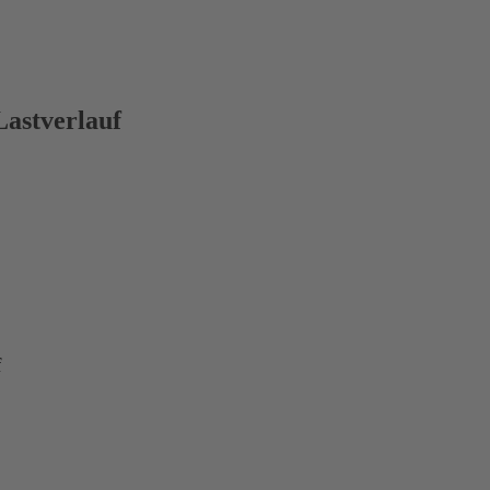
astverlauf
f