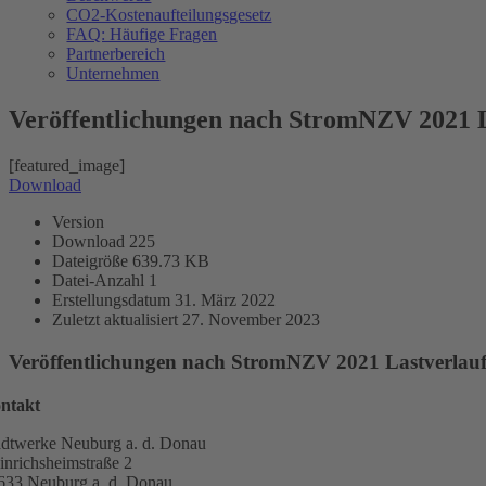
CO2-Kostenaufteilungsgesetz
FAQ: Häufige Fragen
Partnerbereich
Unternehmen
Veröffentlichungen nach StromNZV 2021 L
[featured_image]
Download
Version
Download
225
Dateigröße
639.73 KB
Datei-Anzahl
1
Erstellungsdatum
31. März 2022
Zuletzt aktualisiert
27. November 2023
Veröffentlichungen nach StromNZV 2021 Lastverlau
ntakt
adtwerke Neuburg a. d. Donau
inrichsheimstraße 2
633 Neuburg a. d. Donau