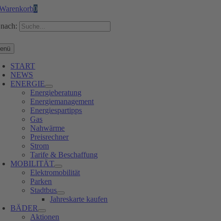
Warenkorb
0
nach:
enü
START
NEWS
ENERGIE
Energieberatung
Energiemanagement
Energiespartipps
Gas
Nahwärme
Preisrechner
Strom
Tarife & Beschaffung
MOBILITÄT
Elektromobilität
Parken
Stadtbus
Jahreskarte kaufen
BÄDER
Aktionen