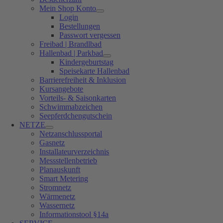
Mein Shop Konto
Login
Bestellungen
Passwort vergessen
Freibad | Brandlbad
Hallenbad | Parkbad
Kindergeburtstag
Speisekarte Hallenbad
Barrierefreiheit & Inklusion
Kursangebote
Vorteils- & Saisonkarten
Schwimmabzeichen
Seepferdchengutschein
NETZE
Netzanschlussportal
Gasnetz
Installateurverzeichnis
Messstellenbetrieb
Planauskunft
Smart Metering
Stromnetz
Wärmenetz
Wassernetz
Informationstool §14a