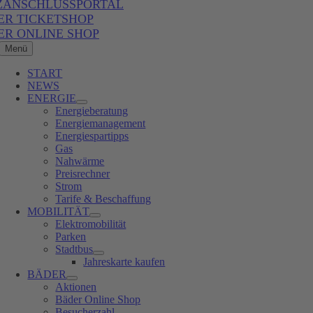
ZANSCHLUSSPORTAL
ER TICKETSHOP
ER ONLINE SHOP
Menü
START
NEWS
ENERGIE
Energieberatung
Energiemanagement
Energiespartipps
Gas
Nahwärme
Preisrechner
Strom
Tarife & Beschaffung
MOBILITÄT
Elektromobilität
Parken
Stadtbus
Jahreskarte kaufen
BÄDER
Aktionen
Bäder Online Shop
Besucherzahl