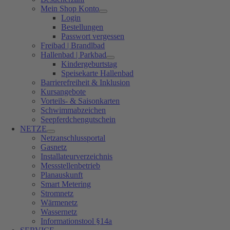
Mein Shop Konto
Login
Bestellungen
Passwort vergessen
Freibad | Brandlbad
Hallenbad | Parkbad
Kindergeburtstag
Speisekarte Hallenbad
Barrierefreiheit & Inklusion
Kursangebote
Vorteils- & Saisonkarten
Schwimmabzeichen
Seepferdchengutschein
NETZE
Netzanschlussportal
Gasnetz
Installateurverzeichnis
Messstellenbetrieb
Planauskunft
Smart Metering
Stromnetz
Wärmenetz
Wassernetz
Informationstool §14a