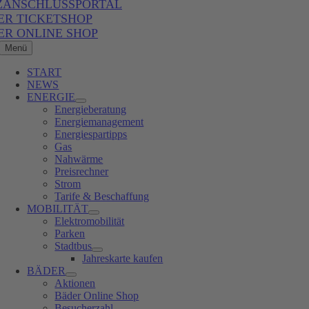
ZANSCHLUSSPORTAL
ER TICKETSHOP
ER ONLINE SHOP
Menü
START
NEWS
ENERGIE
Energieberatung
Energiemanagement
Energiespartipps
Gas
Nahwärme
Preisrechner
Strom
Tarife & Beschaffung
MOBILITÄT
Elektromobilität
Parken
Stadtbus
Jahreskarte kaufen
BÄDER
Aktionen
Bäder Online Shop
Besucherzahl