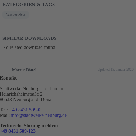
KATEGORIEN & TAGS
Wasser Netz
SIMILAR DOWNLOADS
No related download found!
Marcus Röttel
Updated 13. Januar 2026
Kontakt
Stadtwerke Neuburg a. d. Donau
Heinrichsheimstraße 2
86633 Neuburg a. d. Donau
Tel.:
+49 8431 509-0
Mail:
info@stadtwerke-neuburg.de
Technische Störung melden:
+49 8431 509-123