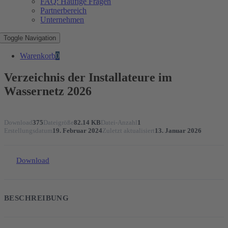
FAQ: Häufige Fragen
Partnerbereich
Unternehmen
Toggle Navigation
Warenkorb
0
Verzeichnis der Installateure im
Wassernetz 2026
Download
375
Dateigröße
82.14 KB
Datei-Anzahl
1
Erstellungsdatum
19. Februar 2024
Zuletzt aktualisiert
13. Januar 2026
Download
BESCHREIBUNG