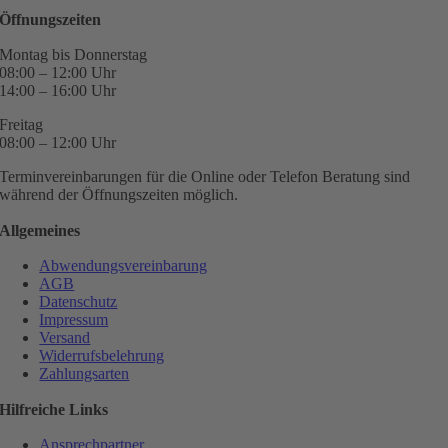
Öffnungszeiten
Montag bis Donnerstag
08:00 – 12:00 Uhr
14:00 – 16:00 Uhr
Freitag
08:00 – 12:00 Uhr
Terminvereinbarungen für die Online oder Telefon Beratung sind
während der Öffnungszeiten möglich.
Allgemeines
Abwendungsvereinbarung
AGB
Datenschutz
Impressum
Versand
Widerrufsbelehrung
Zahlungsarten
Hilfreiche Links
Ansprechpartner