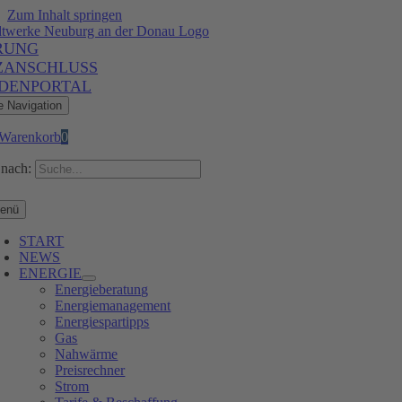
Zum Inhalt springen
RUNG
ZANSCHLUSS
DENPORTAL
e Navigation
Warenkorb
0
nach:
enü
START
NEWS
ENERGIE
Energieberatung
Energiemanagement
Energiespartipps
Gas
Nahwärme
Preisrechner
Strom