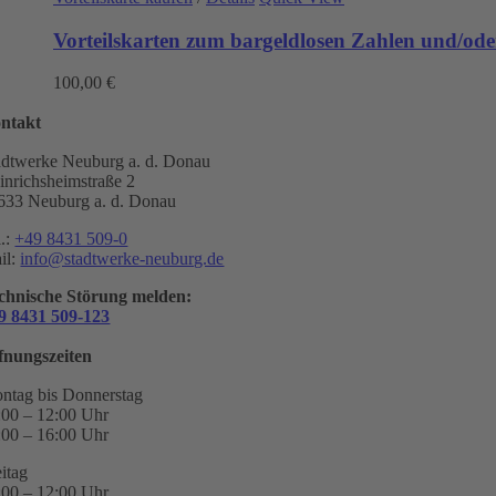
Vorteilskarten zum bargeldlosen Zahlen und/oder
100,00
€
ntakt
adtwerke Neuburg a. d. Donau
inrichsheimstraße 2
633 Neuburg a. d. Donau
l.:
+49 8431 509-0
il:
info@stadtwerke-neuburg.de
chnische Störung melden:
9 8431 509-123
fnungszeiten
ntag bis Donnerstag
:00 – 12:00 Uhr
:00 – 16:00 Uhr
eitag
:00 – 12:00 Uhr