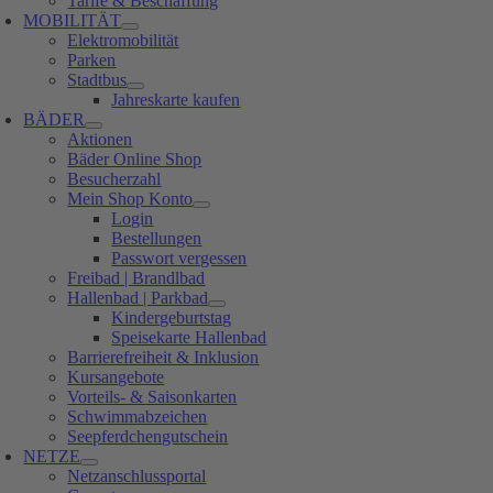
Tarife & Beschaffung
MOBILITÄT
Elektromobilität
Parken
Stadtbus
Jahreskarte kaufen
BÄDER
Aktionen
Bäder Online Shop
Besucherzahl
Mein Shop Konto
Login
Bestellungen
Passwort vergessen
Freibad | Brandlbad
Hallenbad | Parkbad
Kindergeburtstag
Speisekarte Hallenbad
Barrierefreiheit & Inklusion
Kursangebote
Vorteils- & Saisonkarten
Schwimmabzeichen
Seepferdchengutschein
NETZE
Netzanschlussportal