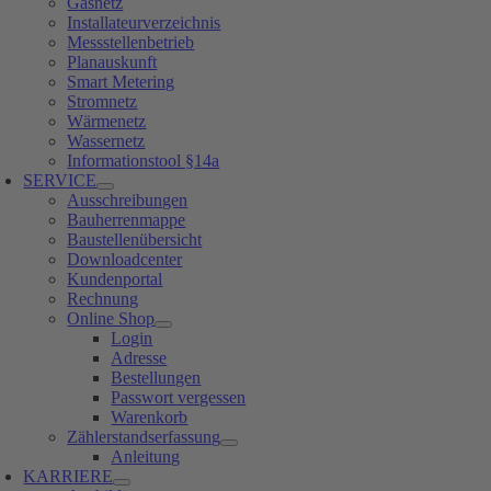
Gasnetz
Installateurverzeichnis
Messstellenbetrieb
Planauskunft
Smart Metering
Stromnetz
Wärmenetz
Wassernetz
Informationstool §14a
SERVICE
Ausschreibungen
Bauherrenmappe
Baustellenübersicht
Downloadcenter
Kundenportal
Rechnung
Online Shop
Login
Adresse
Bestellungen
Passwort vergessen
Warenkorb
Zählerstandserfassung
Anleitung
KARRIERE