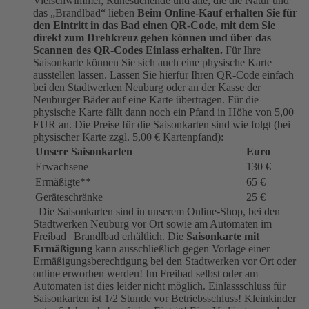
Vielschwimmer, Ruhesuchende und alle, die die Natur und
das „Brandlbad“ lieben
Beim Online-Kauf erhalten Sie für
den Eintritt in das Bad einen QR-Code, mit dem Sie
direkt zum Drehkreuz gehen können und über das
Scannen des QR-Codes Einlass erhalten.
Für Ihre
Saisonkarte können Sie sich auch eine physische Karte
ausstellen lassen. Lassen Sie hierfür Ihren QR-Code einfach
bei den Stadtwerken Neuburg oder an der Kasse der
Neuburger Bäder auf eine Karte übertragen. Für die
physische Karte fällt dann noch ein Pfand in Höhe von 5,00
EUR an. Die Preise für die Saisonkarten sind wie folgt (bei
physischer Karte zzgl. 5,00 € Kartenpfand):
Unsere Saisonkarten
Euro
Erwachsene
130 €
Ermäßigte**
65 €
Geräteschränke
25 €
Die Saisonkarten sind in unserem Online-Shop, bei den
Stadtwerken Neuburg vor Ort sowie am Automaten im
Freibad | Brandlbad erhältlich. Die
Saisonkarte mit
Ermäßigung
kann ausschließlich gegen Vorlage einer
Ermäßigungsberechtigung bei den Stadtwerken vor Ort oder
online erworben werden! Im Freibad selbst oder am
Automaten ist dies leider nicht möglich. Einlassschluss für
Saisonkarten ist 1/2 Stunde vor Betriebsschluss! Kleinkinder