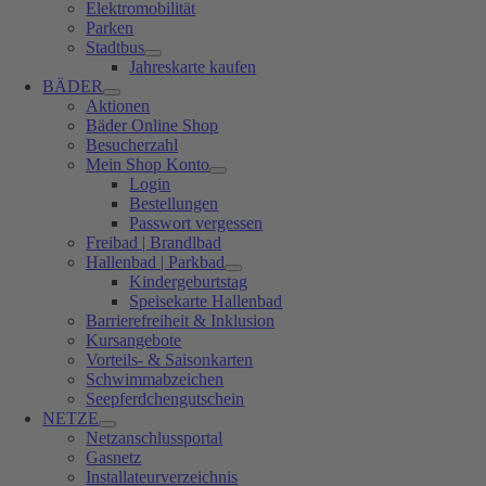
Elektromobilität
Parken
Stadtbus
Jahreskarte kaufen
BÄDER
Aktionen
Bäder Online Shop
Besucherzahl
Mein Shop Konto
Login
Bestellungen
Passwort vergessen
Freibad | Brandlbad
Hallenbad | Parkbad
Kindergeburtstag
Speisekarte Hallenbad
Barrierefreiheit & Inklusion
Kursangebote
Vorteils- & Saisonkarten
Schwimmabzeichen
Seepferdchengutschein
NETZE
Netzanschlussportal
Gasnetz
Installateurverzeichnis