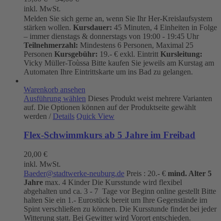
inkl. MwSt.
Melden Sie sich gerne an, wenn Sie Ihr Her-Kreislaufsystem
stärken wollen.
Kursdauer:
45 Minuten, 4 Einheiten in Folge
– immer dienstags & donnerstags von 19:00 - 19:45 Uhr
Teilnehmerzahl:
Mindestens 6 Personen, Maximal 25
Personen
Kursgebühr:
19.- € exkl. Eintritt
Kursleitung:
Vicky Müller-Toùssa
Bitte kaufen Sie jeweils am Kurstag am
Automaten Ihre Eintrittskarte um ins Bad zu gelangen.
Warenkorb ansehen
Ausführung wählen
Dieses Produkt weist mehrere Varianten
auf. Die Optionen können auf der Produktseite gewählt
werden
/
Details
Quick View
Flex-Schwimmkurs ab 5 Jahre im Freibad
20,00
€
inkl. MwSt.
Baeder@stadtwerke-neuburg.de
Preis : 20.- €
mind. Alter 5
Jahre
max. 4 Kinder Die Kursstunde wird flexibel
abgehalten und ca. 3 - 7 Tage vor Beginn online gestellt Bitte
halten Sie ein 1.- Eurostück bereit um Ihre Gegenstände im
Spint verschließen zu können. Die Kursstunde findet bei jeder
Witterung statt. Bei Gewitter wird Vorort entschieden.