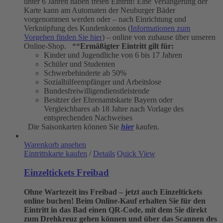
unter 6 Jahren haben freien Eintritt! Eine Verlängerung der
Karte kann am Automaten der Neuburger Bäder
vorgenommen werden oder – nach Einrichtung und
Verknüpfung des Kundenkontos (
Informationen zum
Vorgehen finden Sie hier
) – online von zuhause über unseren
Online-Shop. **
Ermäßigter Eintritt gilt für:
Kinder und Jugendliche von 6 bis 17 Jahren
Schüler und Studenten
Schwerbehinderte ab 50%
Sozialhilfeempfänger und Arbeitslose
Bundesfreiwilligendienstleistende
Besitzer der Ehrenamtskarte Bayern oder
Vergleichbares ab 18 Jahre nach Vorlage des
entsprechenden Nachweises
Die Saisonkarten können Sie
hier
kaufen.
Warenkorb ansehen
Eintrittskarte kaufen
/
Details
Quick View
Einzeltickets Freibad
Ohne Wartezeit ins Freibad – jetzt auch Einzeltickets
online buchen!
Beim Online-Kauf erhalten Sie für den
Eintritt in das Bad einen QR-Code, mit dem Sie direkt
zum Drehkreuz gehen können und über das Scannen des