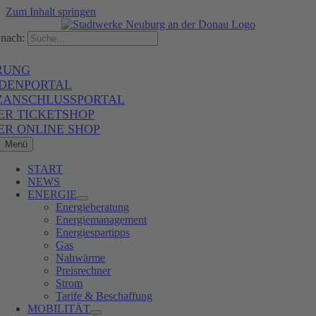
Zum Inhalt springen
nach:
RUNG
DENPORTAL
ZANSCHLUSSPORTAL
ER TICKETSHOP
ER ONLINE SHOP
Menü
START
NEWS
ENERGIE
Energieberatung
Energiemanagement
Energiespartipps
Gas
Nahwärme
Preisrechner
Strom
Tarife & Beschaffung
MOBILITÄT