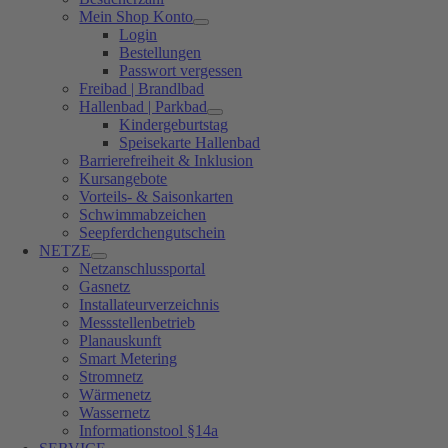
Mein Shop Konto
Login
Bestellungen
Passwort vergessen
Freibad | Brandlbad
Hallenbad | Parkbad
Kindergeburtstag
Speisekarte Hallenbad
Barrierefreiheit & Inklusion
Kursangebote
Vorteils- & Saisonkarten
Schwimmabzeichen
Seepferdchengutschein
NETZE
Netzanschlussportal
Gasnetz
Installateurverzeichnis
Messstellenbetrieb
Planauskunft
Smart Metering
Stromnetz
Wärmenetz
Wassernetz
Informationstool §14a