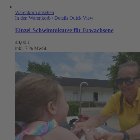
Warenkorb ansehen
In den Warenkorb
/
Details
Quick View
Einzel-Schwimmkurse für Erwachsene
40,00
€
inkl. 7 % MwSt.