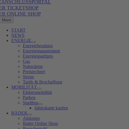
ZANSCHLUSSPORTAL
ER TICKETSHOP
ER ONLINE SHOP
Menü
START
NEWS
ENERGIE
Energieberatung
Energiemanagement
Energiespartipps
Gas
Nahwärme
Preisrechner
Strom
Tarife & Beschaffung
MOBILITÄT
Elektromobilität
Parken
Stadtbus
Jahreskarte kaufen
BÄDER
Aktionen
Bäder Online Shop
Besucherzahl