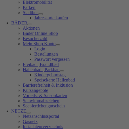
Elektromobilität
Parken
Stadtbus
Jahreskarte kaufen
BÄDER
Aktionen
Bäder Online Shop
Besucherzahl
Mein Shop Konto
Login
Bestellungen
Passwort vergessen
Freibad | Brandlbad
Hallenbad | Parkbad
Kindergeburtstag
Speisekarte Hallenbad
Barrierefreiheit & Inklusion
Kursangebote
Vorteils- & Saisonkarten
Schwimmabzeichen
Seepferdchengutschein
NETZE
Netzanschlussportal
Gasnetz
Installateurverzeichnis