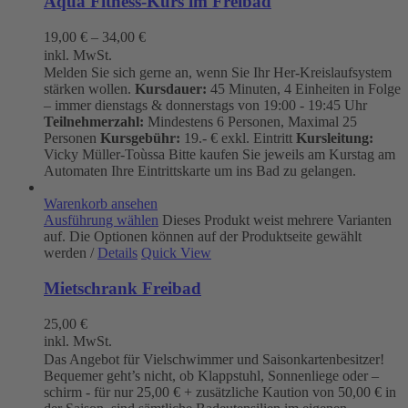
Aqua Fitness-Kurs im Freibad
19,00
€
–
34,00
€
inkl. MwSt.
Melden Sie sich gerne an, wenn Sie Ihr Her-Kreislaufsystem
stärken wollen.
Kursdauer:
45 Minuten, 4 Einheiten in Folge
– immer dienstags & donnerstags von 19:00 - 19:45 Uhr
Teilnehmerzahl:
Mindestens 6 Personen, Maximal 25
Personen
Kursgebühr:
19.- € exkl. Eintritt
Kursleitung:
Vicky Müller-Toùssa
Bitte kaufen Sie jeweils am Kurstag am
Automaten Ihre Eintrittskarte um ins Bad zu gelangen.
Warenkorb ansehen
Ausführung wählen
Dieses Produkt weist mehrere Varianten
auf. Die Optionen können auf der Produktseite gewählt
werden
/
Details
Quick View
Mietschrank Freibad
25,00
€
inkl. MwSt.
Das Angebot für Vielschwimmer und Saisonkartenbesitzer!
Bequemer geht’s nicht, ob Klappstuhl, Sonnenliege oder –
schirm - für nur 25,00 € + zusätzliche Kaution von 50,00 € in