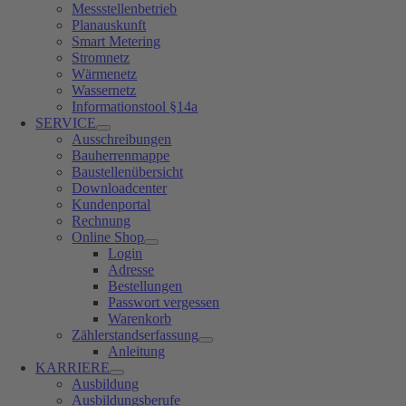
Messstellenbetrieb
Planauskunft
Smart Metering
Stromnetz
Wärmenetz
Wassernetz
Informationstool §14a
SERVICE
Ausschreibungen
Bauherrenmappe
Baustellenübersicht
Downloadcenter
Kundenportal
Rechnung
Online Shop
Login
Adresse
Bestellungen
Passwort vergessen
Warenkorb
Zählerstandserfassung
Anleitung
KARRIERE
Ausbildung
Ausbildungsberufe