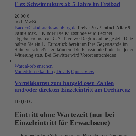
Flex-Schwimmkurs ab 5 Jahre im Freibad
20,00
€
inkl. MwSt.
Baeder@stadtwerke-neuburg.de
Preis : 20.- €
mind. Alter 5
Jahre
max. 4 Kinder Die Kursstunde wird flexibel
abgehalten und ca. 3 - 7 Tage vor Beginn online gestellt Bitte
halten Sie ein 1.- Eurostück bereit um Ihre Gegenstände im
Spint verschließen zu können. Die Kursstunde findet bei jeder
Witterung statt. Bei Gewitter wird Vorort entschieden.
Warenkorb ansehen
Vorteilskarte kaufen
/
Details
Quick View
Vorteilskarten zum bargeldlosen Zahlen
und/oder direkten Einzeleintritt am Drehkreuz
100,00
€
Eintritt ohne Wartezeit (nur bei
Einzeleintritt für Erwachsene)
→ Für begeisterte Schwimmer und Besucher der Neuburger