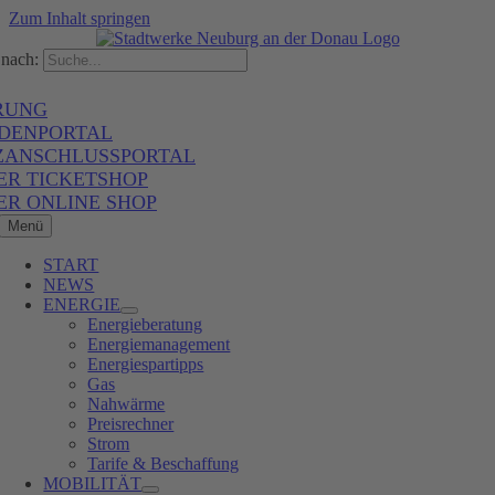
Zum Inhalt springen
nach:
RUNG
DENPORTAL
ZANSCHLUSSPORTAL
ER TICKETSHOP
ER ONLINE SHOP
Menü
START
NEWS
ENERGIE
Energieberatung
Energiemanagement
Energiespartipps
Gas
Nahwärme
Preisrechner
Strom
Tarife & Beschaffung
MOBILITÄT