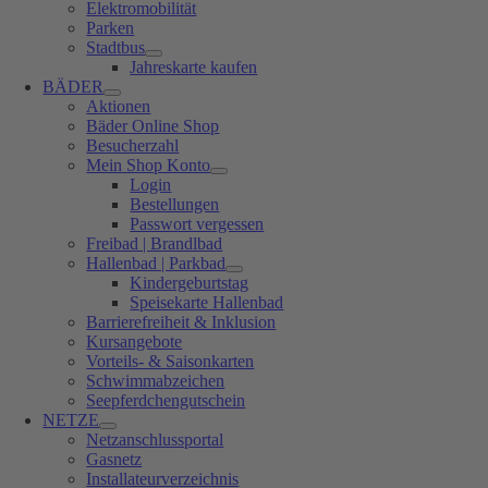
Elektromobilität
Parken
Stadtbus
Jahreskarte kaufen
BÄDER
Aktionen
Bäder Online Shop
Besucherzahl
Mein Shop Konto
Login
Bestellungen
Passwort vergessen
Freibad | Brandlbad
Hallenbad | Parkbad
Kindergeburtstag
Speisekarte Hallenbad
Barrierefreiheit & Inklusion
Kursangebote
Vorteils- & Saisonkarten
Schwimmabzeichen
Seepferdchengutschein
NETZE
Netzanschlussportal
Gasnetz
Installateurverzeichnis