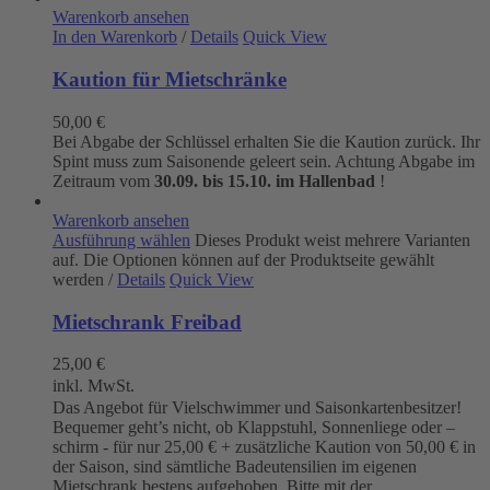
Warenkorb ansehen
In den Warenkorb
/
Details
Quick View
Kaution für Mietschränke
50,00
€
Bei Abgabe der Schlüssel erhalten Sie die Kaution zurück. Ihr
Spint muss zum Saisonende geleert sein. Achtung Abgabe im
Zeitraum vom
30.09. bis 15.10. im Hallenbad
!
Warenkorb ansehen
Ausführung wählen
Dieses Produkt weist mehrere Varianten
auf. Die Optionen können auf der Produktseite gewählt
werden
/
Details
Quick View
Mietschrank Freibad
25,00
€
inkl. MwSt.
Das Angebot für Vielschwimmer und Saisonkartenbesitzer!
Bequemer geht’s nicht, ob Klappstuhl, Sonnenliege oder –
schirm - für nur 25,00 € + zusätzliche Kaution von 50,00 € in
der Saison, sind sämtliche Badeutensilien im eigenen
Mietschrank bestens aufgehoben. Bitte mit der