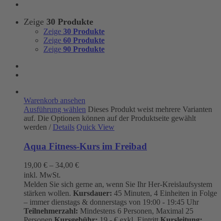
Zeige
30 Produkte
Zeige
30 Produkte
Zeige
60 Produkte
Zeige
90 Produkte
Warenkorb ansehen
Ausführung wählen
Dieses Produkt weist mehrere Varianten
auf. Die Optionen können auf der Produktseite gewählt
werden
/
Details
Quick View
Aqua Fitness-Kurs im Freibad
19,00
€
–
34,00
€
inkl. MwSt.
Melden Sie sich gerne an, wenn Sie Ihr Her-Kreislaufsystem
stärken wollen.
Kursdauer:
45 Minuten, 4 Einheiten in Folge
– immer dienstags & donnerstags von 19:00 - 19:45 Uhr
Teilnehmerzahl:
Mindestens 6 Personen, Maximal 25
Personen
Kursgebühr:
19.- € exkl. Eintritt
Kursleitung: