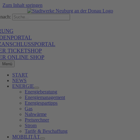
Zum Inhalt springen
nach:
RUNG
DENPORTAL
ZANSCHLUSSPORTAL
ER TICKETSHOP
ER ONLINE SHOP
Menü
START
NEWS
ENERGIE
Energieberatung
Energiemanagement
Energiespartipps
Gas
Nahwärme
Preisrechner
Strom
Tarife & Beschaffung
MOBILITÄT