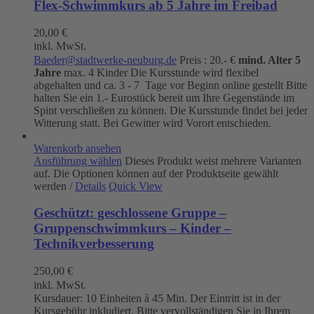
Flex-Schwimmkurs ab 5 Jahre im Freibad
20,00
€
inkl. MwSt.
Baeder@stadtwerke-neuburg.de
Preis : 20.- €
mind. Alter 5
Jahre
max. 4 Kinder Die Kursstunde wird flexibel
abgehalten und ca. 3 - 7 Tage vor Beginn online gestellt Bitte
halten Sie ein 1.- Eurostück bereit um Ihre Gegenstände im
Spint verschließen zu können. Die Kursstunde findet bei jeder
Witterung statt. Bei Gewitter wird Vorort entschieden.
Warenkorb ansehen
Ausführung wählen
Dieses Produkt weist mehrere Varianten
auf. Die Optionen können auf der Produktseite gewählt
werden
/
Details
Quick View
Geschützt: geschlossene Gruppe –
Gruppenschwimmkurs – Kinder –
Technikverbesserung
250,00
€
inkl. MwSt.
Kursdauer: 10 Einheiten à 45 Min. Der Eintritt ist in der
Kursgebühr inkludiert. Bitte vervollständigen Sie in Ihrem