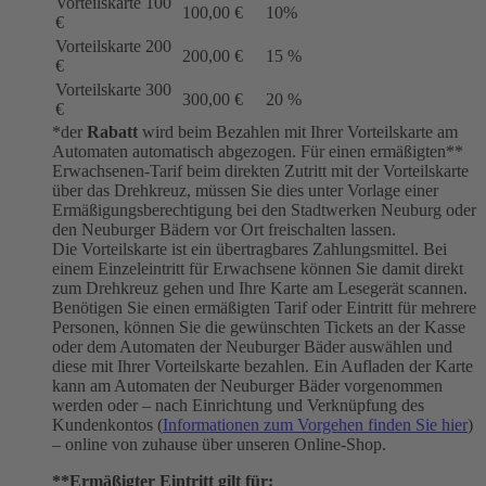
Vorteilskarte 100
100,00 €
10%
€
Vorteilskarte 200
200,00 €
15 %
€
Vorteilskarte 300
300,00 €
20 %
€
*der
Rabatt
wird beim Bezahlen mit Ihrer Vorteilskarte am
Automaten automatisch abgezogen. Für einen ermäßigten**
Erwachsenen-Tarif beim direkten Zutritt mit der Vorteilskarte
über das Drehkreuz, müssen Sie dies unter Vorlage einer
Ermäßigungsberechtigung bei den Stadtwerken Neuburg oder
den Neuburger Bädern vor Ort freischalten lassen.
Die Vorteilskarte ist ein übertragbares Zahlungsmittel. Bei
einem Einzeleintritt für Erwachsene können Sie damit direkt
zum Drehkreuz gehen und Ihre Karte am Lesegerät scannen.
Benötigen Sie einen ermäßigten Tarif oder Eintritt für mehrere
Personen, können Sie die gewünschten Tickets an der Kasse
oder dem Automaten der Neuburger Bäder auswählen und
diese mit Ihrer Vorteilskarte bezahlen. Ein Aufladen der Karte
kann am Automaten der Neuburger Bäder vorgenommen
werden oder – nach Einrichtung und Verknüpfung des
Kundenkontos (
Informationen zum Vorgehen finden Sie hier
)
– online von zuhause über unseren Online-Shop.
**Ermäßigter Eintritt gilt für: