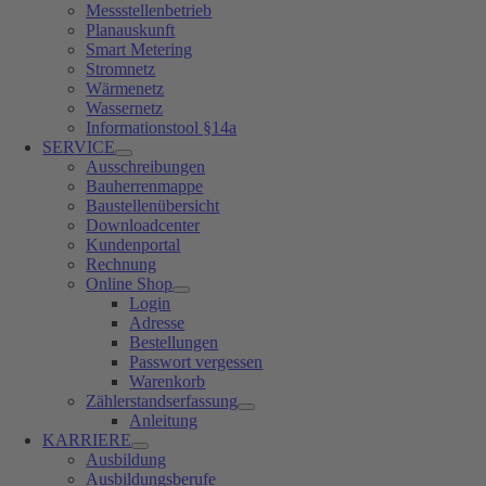
Messstellenbetrieb
Planauskunft
Smart Metering
Stromnetz
Wärmenetz
Wassernetz
Informationstool §14a
SERVICE
Ausschreibungen
Bauherrenmappe
Baustellenübersicht
Downloadcenter
Kundenportal
Rechnung
Online Shop
Login
Adresse
Bestellungen
Passwort vergessen
Warenkorb
Zählerstandserfassung
Anleitung
KARRIERE
Ausbildung
Ausbildungsberufe