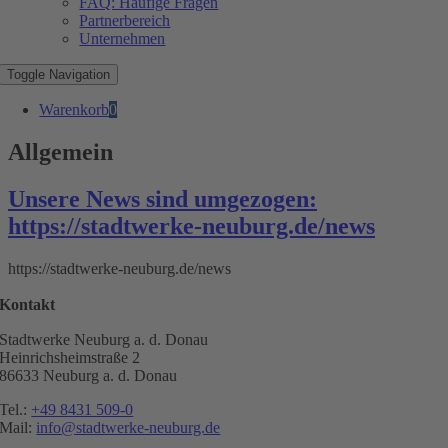
FAQ: Häufige Fragen
Partnerbereich
Unternehmen
Toggle Navigation
Warenkorb
0
Allgemein
Unsere News sind umgezogen:
https://stadtwerke-neuburg.de/news
https://stadtwerke-neuburg.de/news
Kontakt
Stadtwerke Neuburg a. d. Donau
Heinrichsheimstraße 2
86633 Neuburg a. d. Donau
Tel.:
+49 8431 509-0
Mail:
info@stadtwerke-neuburg.de