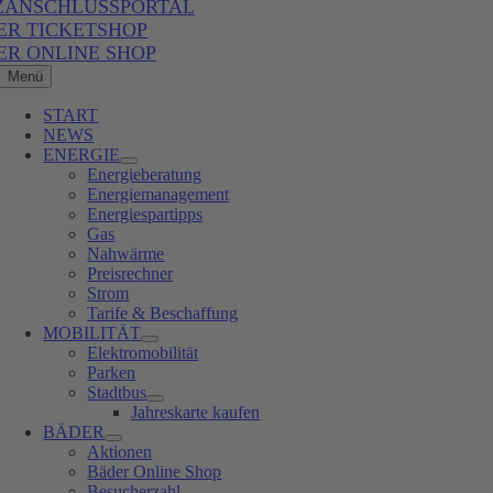
ZANSCHLUSSPORTAL
ER TICKETSHOP
ER ONLINE SHOP
Menü
START
NEWS
ENERGIE
Energieberatung
Energiemanagement
Energiespartipps
Gas
Nahwärme
Preisrechner
Strom
Tarife & Beschaffung
MOBILITÄT
Elektromobilität
Parken
Stadtbus
Jahreskarte kaufen
BÄDER
Aktionen
Bäder Online Shop
Besucherzahl