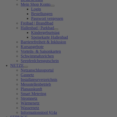
Mein Shop Konto
Login
Bestellungen
Passwort vergessen
Freibad | Brandlbad
Hallenbad | Parkbad
Kindergeburtstag
Speisekarte Hallenbad
Barrierefreiheit & Inklusion
Kursangebote
Vorteils- & Saisonkarten
Schwimmabzeichen
Seepferdchengutschein
NETZE
Netzanschlussportal
Gasnetz
Installateurverzeichnis
Messstellenbetrieb
Planauskunft
Smart Metering
Stromnetz
Wärmenetz
Wassernetz
Informationstool §14a