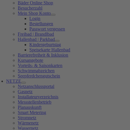
Bäder Online Shop
Besucherzahl
Mein Shop Konto
Login
Bestellungen
Passwort vergessen
Freibad | Brandlbad
Hallenbad | Parkbad
Kindergeburtstag
Speisekarte Hallenbad
Barrierefreiheit & Inklusion
Kursangebote
Vorteils- & Saisonkarten
Schwimmabzeichen
Seepferdchengutschein
NETZE
Netzanschlussportal
Gasnetz
Installateurverzeichnis
Messstellenbetrieb
Planauskunft
Smart Metering
Stromnetz
Wärmenetz
Wassernetz