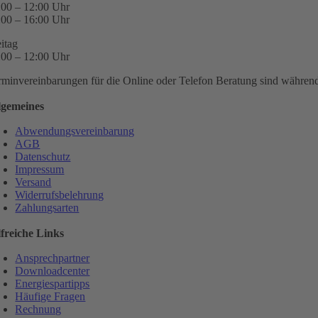
:00 – 12:00 Uhr
:00 – 16:00 Uhr
eitag
:00 – 12:00 Uhr
rminvereinbarungen für die Online oder Telefon Beratung sind während 
lgemeines
Abwendungsvereinbarung
AGB
Datenschutz
Impressum
Versand
Widerrufsbelehrung
Zahlungsarten
lfreiche Links
Ansprechpartner
Downloadcenter
Energiespartipps
Häufige Fragen
Rechnung