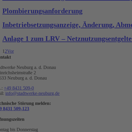
Plombierungsanforderung
Inbetriebsetzungsanzeige, Änderung, Abme
Anlage 1 zum LRV – Netznutzungsentgelte
1
2
Vor
ntakt
adtwerke Neuburg a. d. Donau
inrichsheimstraße 2
633 Neuburg a. d. Donau
l.:
+49 8431 509-0
il:
info@stadtwerke-neuburg.de
chnische Störung melden:
9 8431 509-123
fnungszeiten
ntag bis Donnerstag