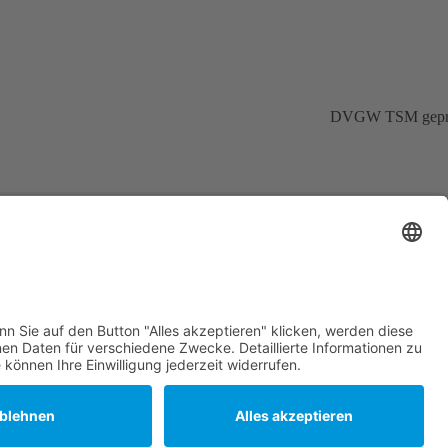
DVGW TSM gepr