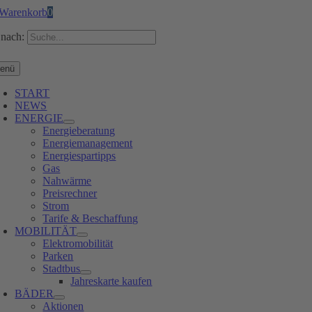
Warenkorb
0
nach:
enü
START
NEWS
ENERGIE
Energieberatung
Energiemanagement
Energiespartipps
Gas
Nahwärme
Preisrechner
Strom
Tarife & Beschaffung
MOBILITÄT
Elektromobilität
Parken
Stadtbus
Jahreskarte kaufen
BÄDER
Aktionen