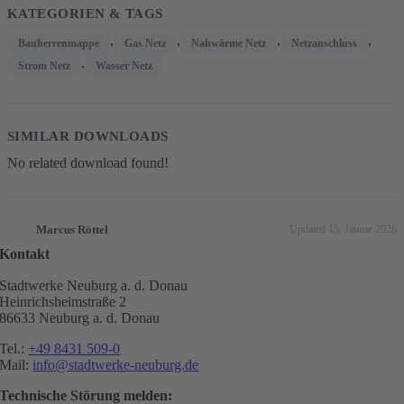
KATEGORIEN & TAGS
,
,
,
,
Bauherrenmappe
Gas Netz
Nahwärme Netz
Netzanschluss
,
Strom Netz
Wasser Netz
SIMILAR DOWNLOADS
No related download found!
Marcus Röttel
Updated 15. Januar 2026
Kontakt
Stadtwerke Neuburg a. d. Donau
Heinrichsheimstraße 2
86633 Neuburg a. d. Donau
Tel.:
+49 8431 509-0
Mail:
info@stadtwerke-neuburg.de
Technische Störung melden: