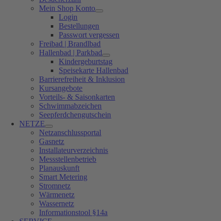
Mein Shop Konto
Login
Bestellungen
Passwort vergessen
Freibad | Brandlbad
Hallenbad | Parkbad
Kindergeburtstag
Speisekarte Hallenbad
Barrierefreiheit & Inklusion
Kursangebote
Vorteils- & Saisonkarten
Schwimmabzeichen
Seepferdchengutschein
NETZE
Netzanschlussportal
Gasnetz
Installateurverzeichnis
Messstellenbetrieb
Planauskunft
Smart Metering
Stromnetz
Wärmenetz
Wassernetz
Informationstool §14a