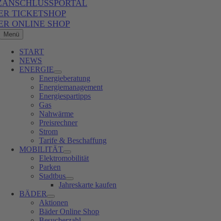
ZANSCHLUSSPORTAL
ER TICKETSHOP
ER ONLINE SHOP
Menü
START
NEWS
ENERGIE
Energieberatung
Energiemanagement
Energiespartipps
Gas
Nahwärme
Preisrechner
Strom
Tarife & Beschaffung
MOBILITÄT
Elektromobilität
Parken
Stadtbus
Jahreskarte kaufen
BÄDER
Aktionen
Bäder Online Shop
Besucherzahl