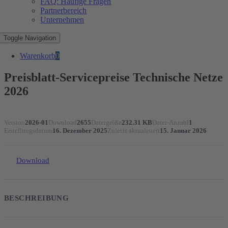
FAQ: Häufige Fragen
Partnerbereich
Unternehmen
Toggle Navigation
Warenkorb
0
Preisblatt-Servicepreise Technische Netze
2026
Version
2026-01
Download
2655
Dateigröße
232.31 KB
Datei-Anzahl
1
Erstellungsdatum
16. Dezember 2025
Zuletzt aktualisiert
15. Januar 2026
Download
BESCHREIBUNG