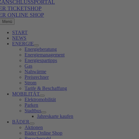
ZANSCHLUSSPORTAL
ER TICKETSHOP
ER ONLINE SHOP
Menü
START
NEWS
ENERGIE
Energieberatung
Energiemanagement
Energiespartipps
Gas
Nahwärme
Preisrechner
Strom
Tarife & Beschaffung
MOBILITÄT
Elektromobilität
Parken
Stadtbus
Jahreskarte kaufen
BÄDER
Aktionen
Bäder Online Shop
Besucherzahl