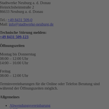
Stadtwerke Neuburg a. d. Donau
Heinrichsheimstraße 2
86633 Neuburg a. d. Donau
Tel.:
+49 8431 509-0
Mail:
info@stadtwerke-neuburg.de
Technische Störung melden:
+49 8431 509-123
Öffnungszeiten
Montag bis Donnerstag
08:00 – 12:00 Uhr
14:00 – 16:00 Uhr
Freitag
08:00 – 12:00 Uhr
Terminvereinbarungen für die Online oder Telefon Beratung sind
während der Öffnungszeiten möglich.
Allgemeines
Abwendungsvereinbarung