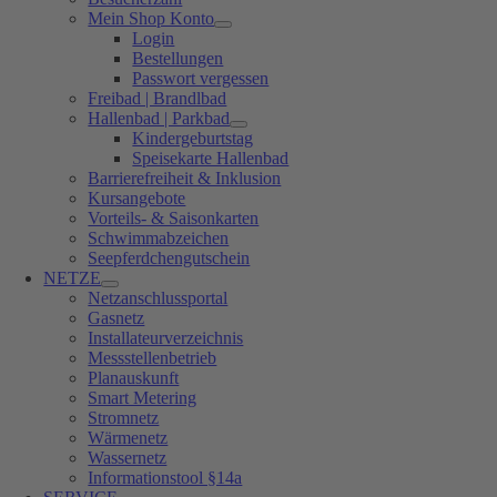
Mein Shop Konto
Login
Bestellungen
Passwort vergessen
Freibad | Brandlbad
Hallenbad | Parkbad
Kindergeburtstag
Speisekarte Hallenbad
Barrierefreiheit & Inklusion
Kursangebote
Vorteils- & Saisonkarten
Schwimmabzeichen
Seepferdchengutschein
NETZE
Netzanschlussportal
Gasnetz
Installateurverzeichnis
Messstellenbetrieb
Planauskunft
Smart Metering
Stromnetz
Wärmenetz
Wassernetz
Informationstool §14a