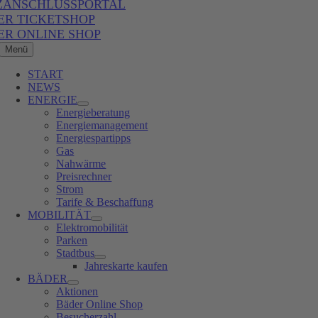
ZANSCHLUSSPORTAL
ER TICKETSHOP
ER ONLINE SHOP
Menü
START
NEWS
ENERGIE
Energieberatung
Energiemanagement
Energiespartipps
Gas
Nahwärme
Preisrechner
Strom
Tarife & Beschaffung
MOBILITÄT
Elektromobilität
Parken
Stadtbus
Jahreskarte kaufen
BÄDER
Aktionen
Bäder Online Shop
Besucherzahl