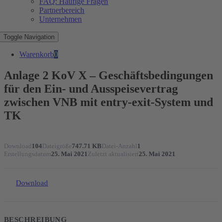
FAQ: Häufige Fragen
Partnerbereich
Unternehmen
Toggle Navigation
Warenkorb
0
Anlage 2 KoV X – Geschäftsbedingungen
für den Ein- und Ausspeisevertrag
zwischen VNB mit entry-exit-System und
TK
Download
104
Dateigröße
747.71 KB
Datei-Anzahl
1
Erstellungsdatum
25. Mai 2021
Zuletzt aktualisiert
25. Mai 2021
Download
BESCHREIBUNG