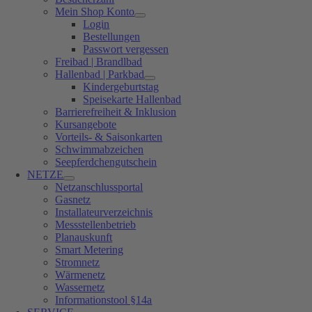
Mein Shop Konto
Login
Bestellungen
Passwort vergessen
Freibad | Brandlbad
Hallenbad | Parkbad
Kindergeburtstag
Speisekarte Hallenbad
Barrierefreiheit & Inklusion
Kursangebote
Vorteils- & Saisonkarten
Schwimmabzeichen
Seepferdchengutschein
NETZE
Netzanschlussportal
Gasnetz
Installateurverzeichnis
Messstellenbetrieb
Planauskunft
Smart Metering
Stromnetz
Wärmenetz
Wassernetz
Informationstool §14a