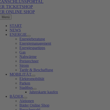
ZANSCHLUSSPORTAL
ER TICKETSHOP
ER ONLINE SHOP
Menü
START
NEWS
ENERGIE
Energieberatung
Energiemanagement
Energiespartipps
Gas
Nahwärme
Preisrechner
Strom
Tarife & Beschaffung
MOBILITÄT
Elektromobilität
Parken
Stadtbus
Jahreskarte kaufen
BÄDER
Aktionen
Bäder Online Shop
Besucherzahl