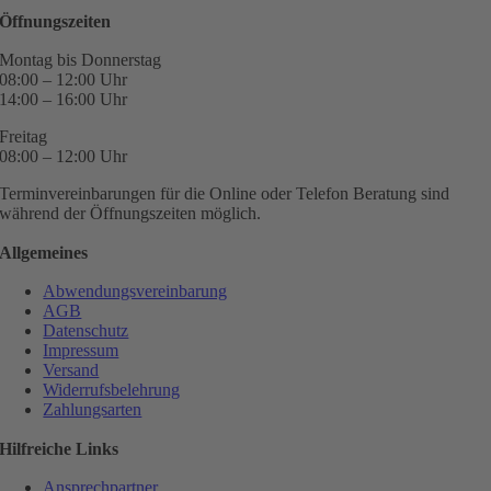
Öffnungszeiten
Montag bis Donnerstag
08:00 – 12:00 Uhr
14:00 – 16:00 Uhr
Freitag
08:00 – 12:00 Uhr
Terminvereinbarungen für die Online oder Telefon Beratung sind
während der Öffnungszeiten möglich.
Allgemeines
Abwendungsvereinbarung
AGB
Datenschutz
Impressum
Versand
Widerrufsbelehrung
Zahlungsarten
Hilfreiche Links
Ansprechpartner