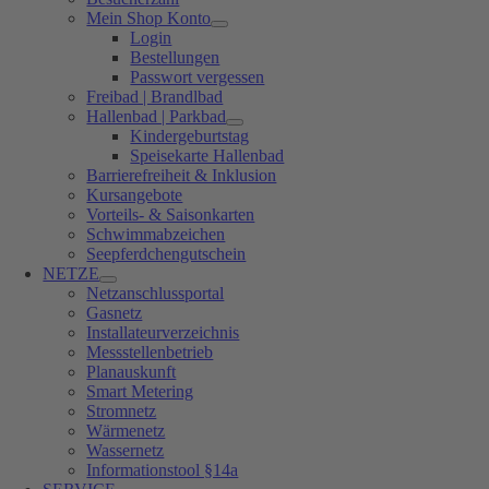
Mein Shop Konto
Login
Bestellungen
Passwort vergessen
Freibad | Brandlbad
Hallenbad | Parkbad
Kindergeburtstag
Speisekarte Hallenbad
Barrierefreiheit & Inklusion
Kursangebote
Vorteils- & Saisonkarten
Schwimmabzeichen
Seepferdchengutschein
NETZE
Netzanschlussportal
Gasnetz
Installateurverzeichnis
Messstellenbetrieb
Planauskunft
Smart Metering
Stromnetz
Wärmenetz
Wassernetz
Informationstool §14a