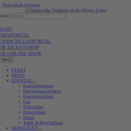
Zum Inhalt springen
nach:
RUNG
DENPORTAL
ZANSCHLUSSPORTAL
ER TICKETSHOP
ER ONLINE SHOP
Menü
START
NEWS
ENERGIE
Energieberatung
Energiemanagement
Energiespartipps
Gas
Nahwärme
Preisrechner
Strom
Tarife & Beschaffung
MOBILITÄT