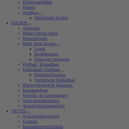
Elektromobilität
Parken
Stadtbus
Jahreskarte kaufen
BÄDER
Aktionen
Bäder Online Shop
Besucherzahl
Mein Shop Konto
Login
Bestellungen
Passwort vergessen
Freibad | Brandlbad
Hallenbad | Parkbad
Kindergeburtstag
Speisekarte Hallenbad
Barrierefreiheit & Inklusion
Kursangebote
Vorteils- & Saisonkarten
Schwimmabzeichen
Seepferdchengutschein
NETZE
Netzanschlussportal
Gasnetz
Installateurverzeichnis