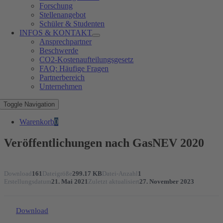
Forschung
Stellenangebot
Schüler & Studenten
INFOS & KONTAKT
Ansprechpartner
Beschwerde
CO2-Kostenaufteilungsgesetz
FAQ: Häufige Fragen
Partnerbereich
Unternehmen
Toggle Navigation
Warenkorb
0
Veröffentlichungen nach GasNEV 2020
Download
161
Dateigröße
299.17 KB
Datei-Anzahl
1
Erstellungsdatum
21. Mai 2021
Zuletzt aktualisiert
27. November 2023
Download