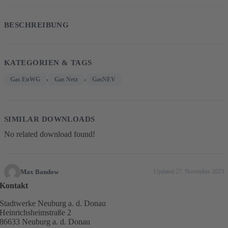
BESCHREIBUNG
KATEGORIEN & TAGS
,
,
Gas EnWG
Gas Netz
GasNEV
SIMILAR DOWNLOADS
No related download found!
Max Bandow
Updated 27. November 2023
Kontakt
Stadtwerke Neuburg a. d. Donau
Heinrichsheimstraße 2
86633 Neuburg a. d. Donau