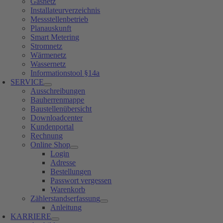
Gasnetz
Installateurverzeichnis
Messstellenbetrieb
Planauskunft
Smart Metering
Stromnetz
Wärmenetz
Wassernetz
Informationstool §14a
SERVICE
Ausschreibungen
Bauherrenmappe
Baustellenübersicht
Downloadcenter
Kundenportal
Rechnung
Online Shop
Login
Adresse
Bestellungen
Passwort vergessen
Warenkorb
Zählerstandserfassung
Anleitung
KARRIERE