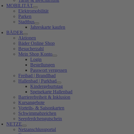
Tarife & Beschaffung
MOBILITÄT
Elektromobilität
Parken
Stadtbus
Jahreskarte kaufen
BÄDER
Aktionen
Bäder Online Shop
Besucherzahl
Mein Shop Konto
Login
Bestellungen
Passwort vergessen
Freibad | Brandlbad
Hallenbad | Parkbad
Kindergeburtstag
Speisekarte Hallenbad
Barrierefreiheit & Inklusion
Kursangebote
Vorteils- & Saisonkarten
Schwimmabzeichen
Seepferdchengutschein
NETZE
Netzanschlussportal