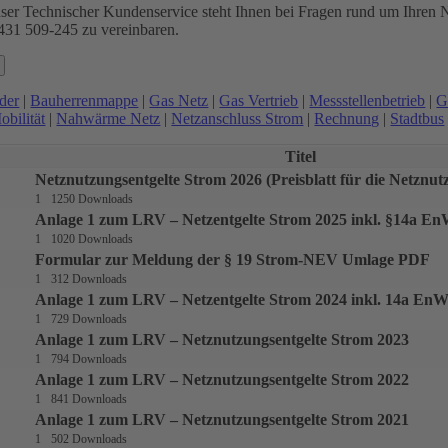
ser Technischer Kundenservice steht Ihnen bei Fragen rund um Ihren Ne
431 509-245 zu vereinbaren.
der
|
Bauherrenmappe
|
Gas Netz
|
Gas Vertrieb
|
Messstellenbetrieb
|
G
obilität
|
Nahwärme Netz
|
Netzanschluss Strom
|
Rechnung
|
Stadtbus
Titel
Netznutzungsentgelte Strom 2026 (Preisblatt für die Netznut
1
1250 Downloads
Anlage 1 zum LRV – Netzentgelte Strom 2025 inkl. §14a E
1
1020 Downloads
Formular zur Meldung der § 19 Strom-NEV Umlage PDF
1
312 Downloads
Anlage 1 zum LRV – Netzentgelte Strom 2024 inkl. 14a En
1
729 Downloads
Anlage 1 zum LRV – Netznutzungsentgelte Strom 2023
1
794 Downloads
Anlage 1 zum LRV – Netznutzungsentgelte Strom 2022
1
841 Downloads
Anlage 1 zum LRV – Netznutzungsentgelte Strom 2021
1
502 Downloads