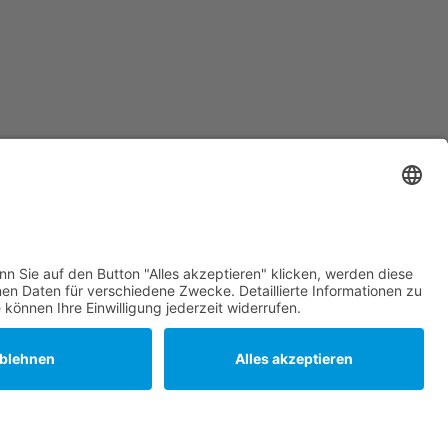
DVGW TSM gepr