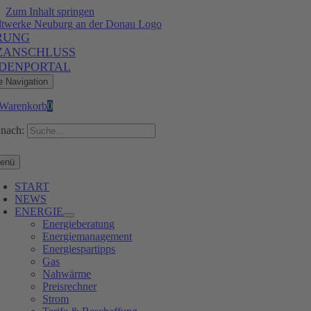
Zum Inhalt springen
RUNG
ZANSCHLUSS
DENPORTAL
e Navigation
Warenkorb
0
nach:
enü
START
NEWS
ENERGIE
Energieberatung
Energiemanagement
Energiespartipps
Gas
Nahwärme
Preisrechner
Strom