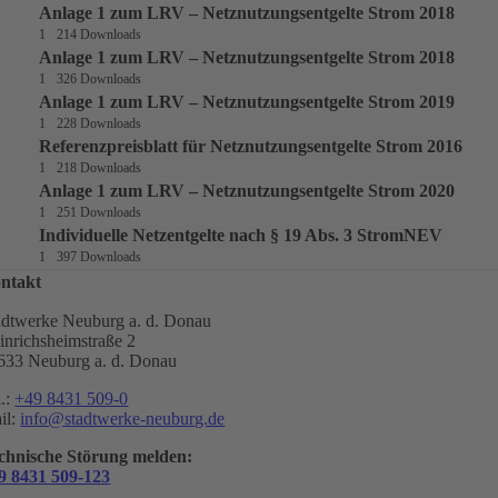
Anlage 1 zum LRV – Netznutzungsentgelte Strom 2018
1
214 Downloads
Anlage 1 zum LRV – Netznutzungsentgelte Strom 2018
1
326 Downloads
Anlage 1 zum LRV – Netznutzungsentgelte Strom 2019
1
228 Downloads
Referenzpreisblatt für Netznutzungsentgelte Strom 2016
1
218 Downloads
Anlage 1 zum LRV – Netznutzungsentgelte Strom 2020
1
251 Downloads
Individuelle Netzentgelte nach § 19 Abs. 3 StromNEV
1
397 Downloads
ntakt
adtwerke Neuburg a. d. Donau
inrichsheimstraße 2
633 Neuburg a. d. Donau
l.:
+49 8431 509-0
il:
info@stadtwerke-neuburg.de
chnische Störung melden:
9 8431 509-123