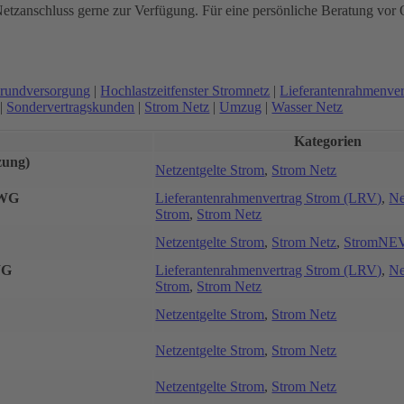
tzanschluss gerne zur Verfügung. Für eine persönliche Beratung vor O
rundversorgung
|
Hochlastzeitfenster Stromnetz
|
Lieferantenrahmenver
|
Sondervertragskunden
|
Strom Netz
|
Umzug
|
Wasser Netz
Kategorien
zung)
Netzentgelte Strom
,
Strom Netz
nWG
Lieferantenrahmenvertrag Strom (LRV)
,
Ne
Strom
,
Strom Netz
Netzentgelte Strom
,
Strom Netz
,
StromNE
WG
Lieferantenrahmenvertrag Strom (LRV)
,
Ne
Strom
,
Strom Netz
Netzentgelte Strom
,
Strom Netz
Netzentgelte Strom
,
Strom Netz
Netzentgelte Strom
,
Strom Netz