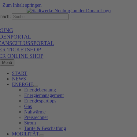
Zum Inhalt springen
nach:
RUNG
DENPORTAL
ZANSCHLUSSPORTAL
ER TICKETSHOP
ER ONLINE SHOP
Menü
START
NEWS
ENERGIE
Energieberatung
Energiemanagement
Energiespartipps
Gas
Nahwärme
Preisrechner
Strom
Tarife & Beschaffung
MOBILITÄT