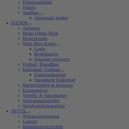
Elektromobilität
Parken
Stadtbus
Jahreskarte kaufen
BÄDER
Aktionen
Bäder Online Shop
Besucherzahl
Mein Shop Konto
Login
Bestellungen
Passwort vergessen
Freibad | Brandlbad
Hallenbad | Parkbad
Kindergeburtstag
Speisekarte Hallenbad
Barrierefreiheit & Inklusion
Kursangebote
Vorteils- & Saisonkarten
Schwimmabzeichen
Seepferdchengutschein
NETZE
Netzanschlussportal
Gasnetz
Installateurverzeichnis