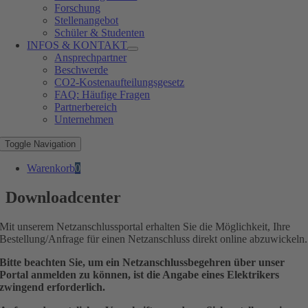
Forschung
Stellenangebot
Schüler & Studenten
INFOS & KONTAKT
Ansprechpartner
Beschwerde
CO2-Kostenaufteilungsgesetz
FAQ: Häufige Fragen
Partnerbereich
Unternehmen
Toggle Navigation
Warenkorb
0
Downloadcenter
Mit unserem Netzanschlussportal erhalten Sie die Möglichkeit, Ihre
Bestellung/Anfrage für einen Netzanschluss direkt online abzuwickeln.
Bitte beachten Sie, um ein Netzanschlussbegehren über unser
Portal anmelden zu können, ist die Angabe eines Elektrikers
zwingend erforderlich.