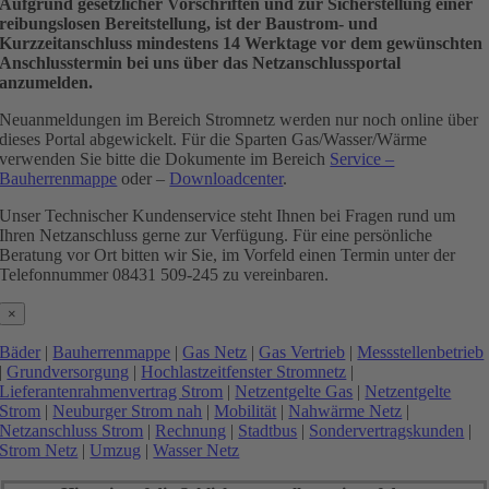
Aufgrund gesetzlicher Vorschriften und zur Sicherstellung einer
reibungslosen Bereitstellung, ist der Baustrom- und
Kurzzeitanschluss mindestens 14 Werktage vor dem gewünschten
Anschlusstermin bei uns über das Netzanschlussportal
anzumelden.
Neuanmeldungen im Bereich Stromnetz werden nur noch online über
dieses Portal abgewickelt. Für die Sparten Gas/Wasser/Wärme
verwenden Sie bitte die Dokumente im Bereich
Service –
Bauherrenmappe
oder –
Downloadcenter
.
Unser Technischer Kundenservice steht Ihnen bei Fragen rund um
Ihren Netzanschluss gerne zur Verfügung. Für eine persönliche
Beratung vor Ort bitten wir Sie, im Vorfeld einen Termin unter der
Telefonnummer 08431 509-245 zu vereinbaren.
×
Bäder
|
Bauherrenmappe
|
Gas Netz
|
Gas Vertrieb
|
Messstellenbetrieb
|
Grundversorgung
|
Hochlastzeitfenster Stromnetz
|
Lieferantenrahmenvertrag Strom
|
Netzentgelte Gas
|
Netzentgelte
Strom
|
Neuburger Strom nah
|
Mobilität
|
Nahwärme Netz
|
Netzanschluss Strom
|
Rechnung
|
Stadtbus
|
Sondervertragskunden
|
Strom Netz
|
Umzug
|
Wasser Netz